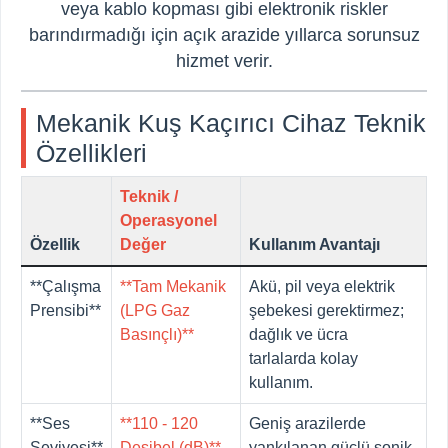
veya kablo kopması gibi elektronik riskler
barındırmadığı için açık arazide yıllarca sorunsuz
hizmet verir.
Mekanik Kuş Kaçırıcı Cihaz Teknik
Özellikleri
Teknik /
Operasyonel
Özellik
Değer
Kullanım Avantajı
**Çalışma
**Tam Mekanik
Akü, pil veya elektrik
Prensibi**
(LPG Gaz
şebekesi gerektirmez;
Basınçlı)**
dağlık ve ücra
tarlalarda kolay
kullanım.
**Ses
**110 - 120
Geniş arazilerde
Seviyesi**
Desibel (dB)**
yankılanan güçlü sonik