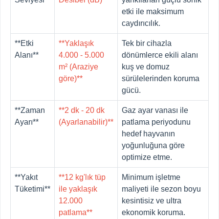
etki ile maksimum
caydırıcılık.
**Etki
**Yaklaşık
Tek bir cihazla
Alanı**
4.000 - 5.000
dönümlerce ekili alanı
m² (Araziye
kuş ve domuz
göre)**
sürülelerinden koruma
gücü.
**Zaman
**2 dk - 20 dk
Gaz ayar vanası ile
Ayarı**
(Ayarlanabilir)**
patlama periyodunu
hedef hayvanın
yoğunluğuna göre
optimize etme.
**Yakıt
**12 kg'lık tüp
Minimum işletme
Tüketimi**
ile yaklaşık
maliyeti ile sezon boyu
12.000
kesintisiz ve ultra
patlama**
ekonomik koruma.