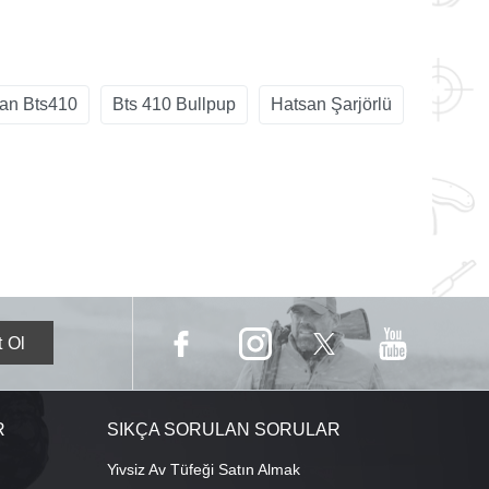
an Bts410
Bts 410 Bullpup
Hatsan Şarjörlü
R
SIKÇA SORULAN SORULAR
Yivsiz Av Tüfeği Satın Almak