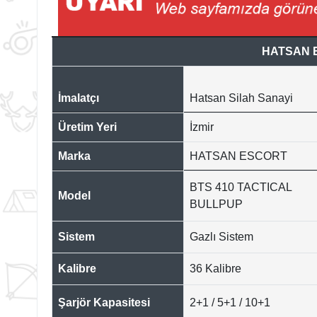
HATSAN E
İmalatçı
Hatsan Silah Sanayi
Üretim Yeri
İzmir
Marka
HATSAN ESCORT
BTS 410 TACTICAL
Model
BULLPUP
Sistem
Gazlı Sistem
Kalibre
36 Kalibre
Şarjör Kapasitesi
2+1 / 5+1 / 10+1