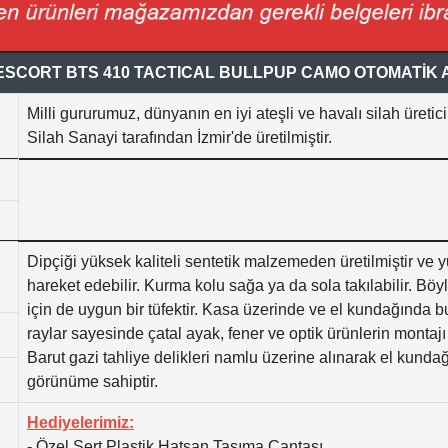
SCORT BTS 410 TACTICAL BULLPUP CAMO OTOMATİK 
Milli gururumuz, dünyanın en iyi ateşli ve havalı silah üretic
Silah Sanayi tarafından İzmir'de üretilmiştir.
Dipçiği yüksek kaliteli sentetik malzemeden üretilmiştir ve 
hareket edebilir. Kurma kolu sağa ya da sola takılabilir. Böyl
için de uygun bir tüfektir. Kasa üzerinde ve el kundağında
raylar sayesinde çatal ayak, fener ve optik ürünlerin montajı 
Barut gazi tahliye delikleri namlu üzerine alınarak el kundağı
görünüme sahiptir.
Hediyelerimiz:
- Özel Sert Plastik Hatsan Taşıma Çantası