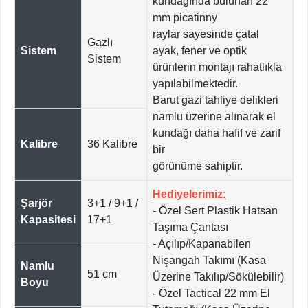
kundağında bulunan 22
mm picatinny
raylar sayesinde çatal
Gazlı
Sistem
ayak, fener ve optik
Sistem
ürünlerin montajı rahatlıkla
yapılabilmektedir.
Barut gazi tahliye delikleri
namlu üzerine alınarak el
kundağı daha hafif ve zarif
Kalibre
36 Kalibre
bir
görünüme sahiptir.
Hediyelerimiz:
Şarjör
3+1 / 9+1 /
- Özel Sert Plastik Hatsan
Kapasitesi
17+1
Taşıma Çantası
- Açılıp/Kapanabilen
Nişangah Takımı (Kasa
Namlu
51 cm
Üzerine Takılıp/Sökülebilir)
Boyu
- Özel Tactical 22 mm El