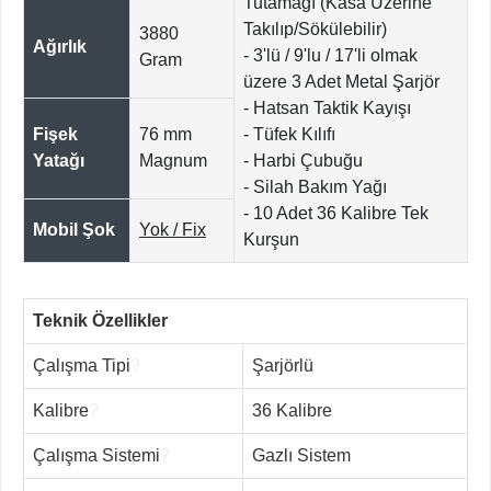
Tutamağı (Kasa Üzerine
Takılıp/Sökülebilir)
3880
Ağırlık
- 3'lü / 9'lu / 17'li olmak
Gram
üzere 3 Adet Metal Şarjör
- Hatsan Taktik Kayışı
Fişek
76 mm
- Tüfek Kılıfı
Yatağı
Magnum
- Harbi Çubuğu
- Silah Bakım Yağı
- 10 Adet 36 Kalibre Tek
Mobil Şok
Yok / Fix
Kurşun
Teknik Özellikler
Çalışma Tipi
?
Şarjörlü
Kalibre
?
36 Kalibre
Çalışma Sistemi
?
Gazlı Sistem