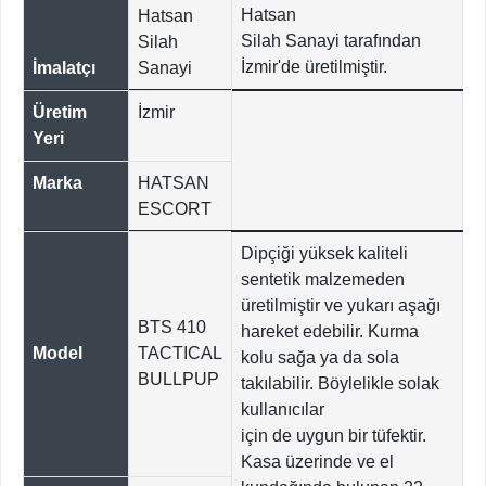
Hatsan
Hatsan
Silah Sanayi tarafından
Silah
İzmir'de üretilmiştir.
İmalatçı
Sanayi
Üretim
İzmir
Yeri
Marka
HATSAN
ESCORT
Dipçiği yüksek kaliteli
sentetik malzemeden
üretilmiştir ve yukarı aşağı
BTS 410
hareket edebilir. Kurma
Model
TACTICAL
kolu sağa ya da sola
BULLPUP
takılabilir. Böylelikle solak
kullanıcılar
için de uygun bir tüfektir.
Kasa üzerinde ve el