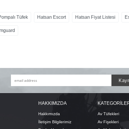
Pompalı Tüfek
Hatsan Escort
Hatsan Fiyat Listesi
E
imguard
HAKKIMIZDA
KATEGORİLE
Hakkımızda
Av Tüfekleri
İletişim Bilgilerimiz
Av Fişekleri