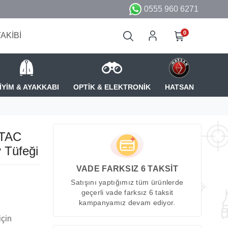
0555 960 6271
0
TAKİBİ
İYİM & AYAKKABI
OPTİK & ELEKTRONİK
HATSAN
LTAC
 Tüfeği
VADE FARKSIZ 6 TAKSİT
Satışını yaptığımız tüm ürünlerde
geçerli vade farksız 6 taksit
kampanyamız devam ediyor.
için