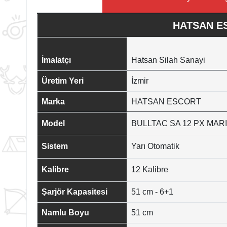
HATSAN ES
İmalatçı
Hatsan Silah Sanayi
Üretim Yeri
İzmir
Marka
HATSAN ESCORT
Model
BULLTAC SA 12 PX MAR
Sistem
Yarı Otomatik
Kalibre
12 Kalibre
Şarjör Kapasitesi
51 cm - 6+1
Namlu Boyu
51 cm