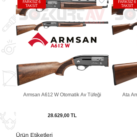
FARKSIZ 6
FARKSIZ 6
TAKSİT
TAKSİT
Armsan A612 W Otomatik Av Tüfeği
Ata Ar
28.629,00 TL
Ürün Etiketleri