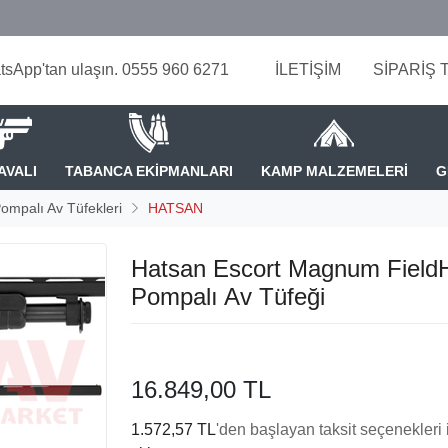
tsApp'tan ulaşın. 0555 960 6271
İLETİŞİM
SİPARİŞ 
AVALI
TABANCA EKİPMANLARI
KAMP MALZEMELERİ
G
ompalı Av Tüfekleri
HATSAN
Hatsan Escort Magnum Field
Pompalı Av Tüfeği
16.849,00 TL
1.572,57 TL
'den başlayan taksit seçenekleri 