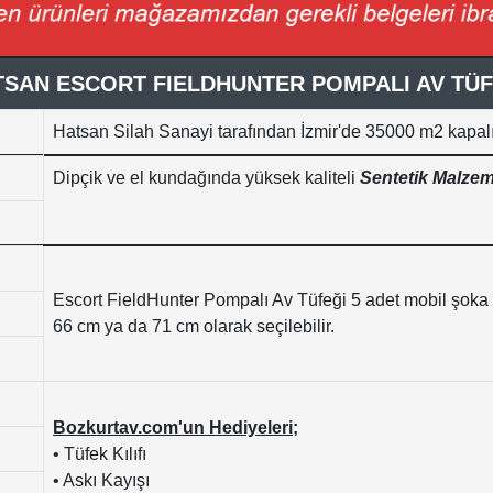
TSAN ESCORT FIELDHUNTER POMPALI AV TÜF
Hatsan Silah Sanayi tarafından İzmir'de 35000
m2 kapalı
Dipçik ve el kundağında yüksek kaliteli
Sentetik Malze
Escort FieldHunter Pompalı Av Tüfeği 5 adet mobil şoka 
66 cm ya da 71 cm olarak seçilebilir.
Bozkurtav.com'un Hediyeleri;
• Tüfek Kılıfı
• Askı Kayışı