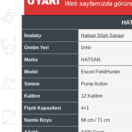
HA
İmalatçı
Hatsan Silah Sanayi
Üretim Yeri
İzmir
Marka
HATSAN
Model
Escort FieldHunter
Sistem
Pump Action
Kalibre
12 Kalibre
Fişek Kapasitesi
4+1
Namlu Boyu
66 cm / 71 cm