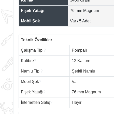
Ağırlık
3400 Gram
Fişek Yatağı
76 mm Magnum
Mobil Şok
Var / 5 Adet
Teknik Özellikler
Çalışma Tipi
?
Pompalı
Kalibre
?
12 Kalibre
Namlu Tipi
?
Şeritli Namlu
Mobil Şok
?
Var
Fişek Yatağı
?
76 mm Magnum
İnternetten Satış
?
Hayır