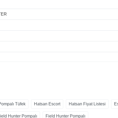
TER
Pompalı Tüfek
Hatsan Escort
Hatsan Fiyat Listesi
E
ield Hunter Pompalı
Field Hunter Pompalı