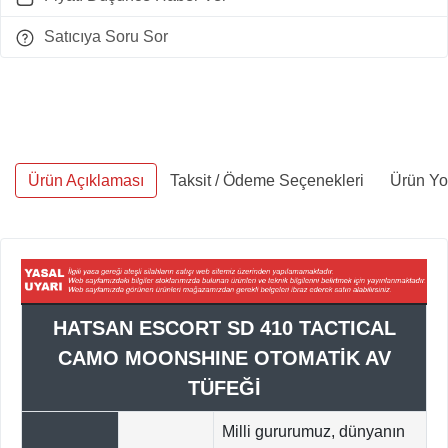
Satıcıya Soru Sor
Ürün Açıklaması
Taksit / Ödeme Seçenekleri
Ürün Yo
HATSAN ESCORT SD 410 TACTICAL
CAMO MOONSHINE OTOMATİK AV
TÜFEĞİ
Milli gururumuz, dünyanın