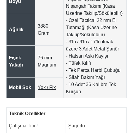
Boyu
Nişangah Takımı (Kasa
Üzerine Takılıp/Sökülebilir)
- Özel Tactical 22 mm El
3880
Tutamağı (Kasa Üzerine
Ağırlık
Gram
Takılıp/Sökülebilir)
- 3'lü / 9'lu / 17'li olmak
üzere 3 Adet Metal Şarjör
- Hatsan Askı Kayışı
Fişek
76 mm
- Tüfek Kılıfı
Yatağı
Magnum
- Tek Parça Harbi Çubuğu
- Silah Bakım Yağı
- 10 Adet 36 Kalibre Tek
Mobil Şok
Yok / Fix
Kurşun
Teknik Özellikler
Çalışma Tipi
?
Şarjörlü