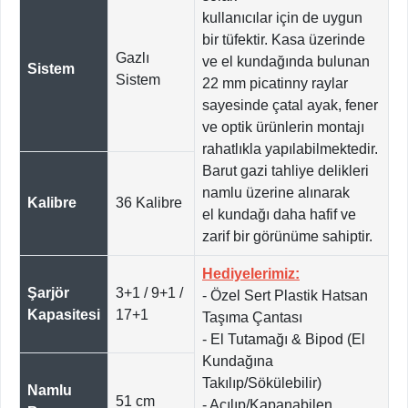
kullanıcılar için de uygun
bir tüfektir. Kasa üzerinde
Gazlı
ve el kundağında bulunan
Sistem
Sistem
22 mm picatinny raylar
sayesinde çatal ayak, fener
ve optik ürünlerin montajı
rahatlıkla yapılabilmektedir.
Barut gazi tahliye delikleri
namlu üzerine alınarak
Kalibre
36 Kalibre
el kundağı daha hafif ve
zarif bir görünüme sahiptir.
Hediyelerimiz:
Şarjör
3+1 / 9+1 /
- Özel Sert Plastik Hatsan
Kapasitesi
17+1
Taşıma Çantası
- El Tutamağı & Bipod (El
Kundağına
Takılıp/Sökülebilir)
Namlu
51 cm
- Açılıp/Kapanabilen