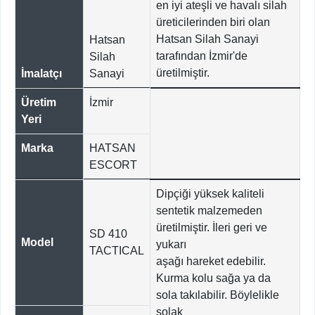
en iyi ateşli ve havalı silah
üreticilerinden biri olan
Hatsan Silah Sanayi
Hatsan
tarafından İzmir'de
Silah
üretilmiştir.
İmalatçı
Sanayi
Üretim
İzmir
Yeri
Marka
HATSAN
ESCORT
Dipçiği yüksek kaliteli
sentetik malzemeden
üretilmiştir. İleri geri ve
SD 410
Model
yukarı
TACTICAL
aşağı hareket edebilir.
Kurma kolu sağa ya da
sola takılabilir. Böylelikle
solak