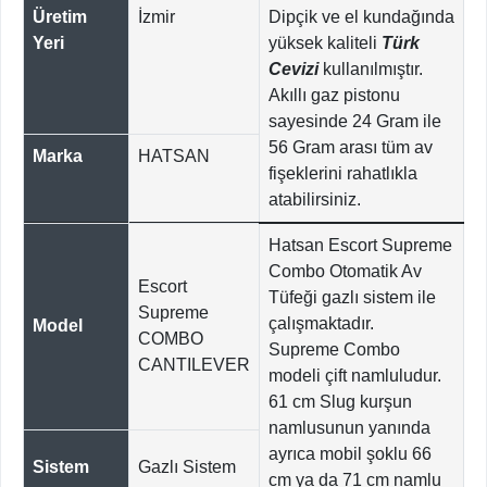
Üretim
İzmir
Dipçik ve el kundağında
Yeri
yüksek kaliteli
Türk
Cevizi
kullanılmıştır.
Akıllı gaz pistonu
sayesinde 24 Gram ile
56 Gram arası tüm av
Marka
HATSAN
fişeklerini rahatlıkla
atabilirsiniz.
Hatsan Escort Supreme
Combo Otomatik Av
Escort
Tüfeği gazlı sistem ile
Supreme
çalışmaktadır.
Model
COMBO
Supreme Combo
CANTILEVER
modeli çift namluludur.
61 cm Slug kurşun
namlusunun yanında
ayrıca mobil şoklu 66
Sistem
Gazlı Sistem
cm ya da 71 cm namlu