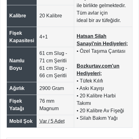
ile birlikte gelmektedir.
Tüm avlar için
Kalibre
20 Kalibre
ideal bir av tüfeğidir.
Fişek
Hatsan Silah
4+1
Kapasitesi
Sanayi'nin Hediyeleri;
• Özel Taşıma Çantası
61 cm Slug -
Namlu
71 cm Şeritli
Bozkurtav.com'un
Boyu
61 cm Slug -
Hediyeleri;
66 cm Şeritli
• Tüfek Kılıfı
Ağırlık
2900 Gram
• Askı Kayışı
• 20 Kalibre Harbi
Fişek
76 mm
Takımı
Yatağı
Magnum
• 20 Kalibre Av Fişeği
• Silah Bakım Yağı
Mobil Şok
Var / 5 Adet