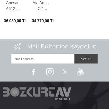
Armsan
Ata Arms
A612 W
CY
Otomatik
Ahşap
Av Tüfeği
Otomatik
36.089,00 TL
34.779,00 TL
Av Tüfeği