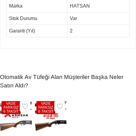
Marka
HATSAN
Stok Durumu
Var
Garanti (Yıl)
2
Otomatik Av Tüfeği Alan Müşteriler Başka Neler
Satın Aldı?
VADE
VADE
FARKSIZ
FARKSIZ
6 TAKSİT
6 TAKSİT