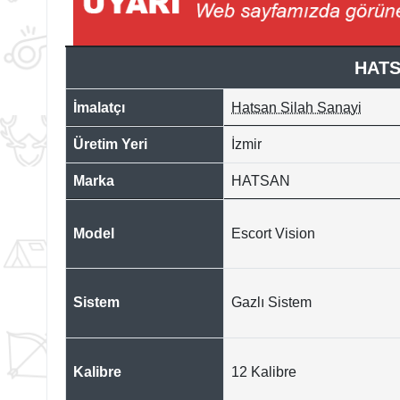
HATS
İmalatçı
Hatsan Silah Sanayi
Üretim Yeri
İzmir
Marka
HATSAN
Model
Escort Vision
Sistem
Gazlı Sistem
Kalibre
12 Kalibre