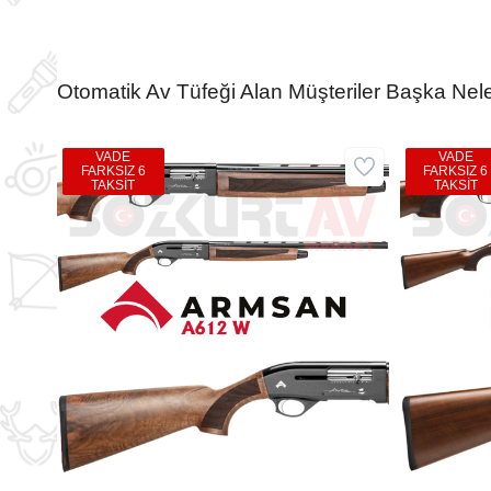
Otomatik Av Tüfeği Alan Müşteriler Başka Nele
VADE
VADE
FARKSIZ 6
FARKSIZ 6
TAKSİT
TAKSİT