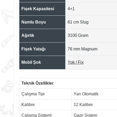
Fişek Kapasitesi
4+1
Namlu Boyu
61 cm Slug
Ağırlık
3100 Gram
Fişek Yatağı
76 mm Magnum
Mobil Şok
Yok / Fix
Teknik Özellikler
Çalışma Tipi
?
Yarı Otomatik
Kalibre
?
12 Kalibre
Çalışma Sistemi
?
Gazlı Sistem