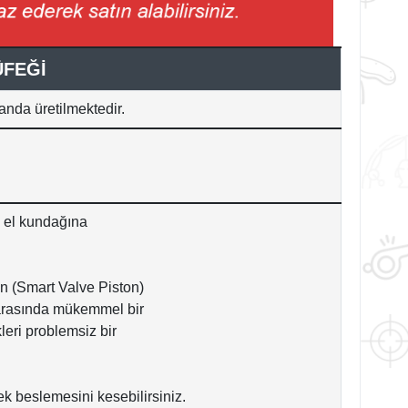
ÜFEĞİ
anda üretilmektedir.
e el kundağına
on (Smart Valve Piston)
 arasında mükemmel bir
eri problemsiz bir
ek beslemesini kesebilirsiniz.