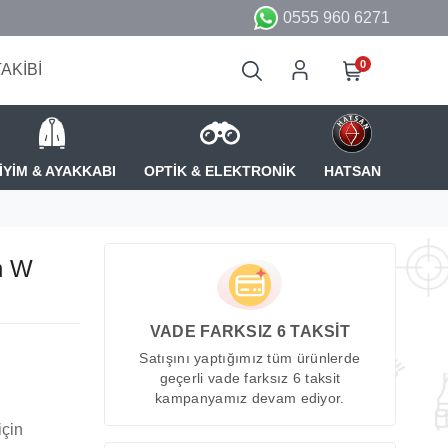
0555 960 6271
0
TAKİBİ
İYİM & AYAKKABI
OPTİK & ELEKTRONİK
HATSAN
n W
VADE FARKSIZ 6 TAKSİT
Satışını yaptığımız tüm ürünlerde
geçerli vade farksız 6 taksit
kampanyamız devam ediyor.
için