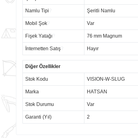
Namlu Tipi
?
Şeritli Namlu
Mobil Şok
?
Var
Fişek Yatağı
?
76 mm Magnum
İnternetten Satış
?
Hayır
Diğer Özellikler
Stok Kodu
VISION-W-SLUG
Marka
HATSAN
Stok Durumu
Var
Garanti (Yıl)
2