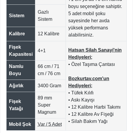
boyu seçeneğine sahiptir.
Gazlı
5 adet mobil şoku
Sistem
Sistem
sayesinde her avda
yüksek performans
Kalibre
12 Kalibre
alabilirsiniz.
Fişek
Hatsan Silah Sanayi'nin
4+1
Kapasitesi
Hediyeleri;
• Özel Taşıma Çantası
Namlu
66 cm / 71
Boyu
cm / 76 cm
Bozkurtav.com'un
Ağırlık
3400 Gram
Hediyeleri;
• Tüfek Kılıfı
89 mm
• Askı Kayışı
Fişek
Super
• 12 Kalibre Harbi Takımı
Yatağı
Magnum
• 12 Kalibre Av Fişeği
• Silah Bakım Yağı
Mobil Şok
Var / 5 Adet