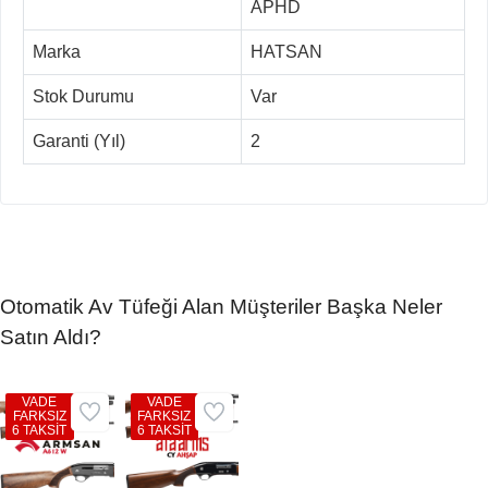
APHD
Marka
HATSAN
Stok Durumu
Var
Garanti (Yıl)
2
Otomatik Av Tüfeği Alan Müşteriler Başka Neler
Satın Aldı?
VADE
VADE
FARKSIZ
FARKSIZ
6 TAKSİT
6 TAKSİT