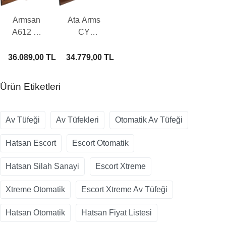
Armsan
Ata Arms
A612 W
CY
Otomatik
Ahşap
Av Tüfeği
Otomatik
36.089,00 TL
34.779,00 TL
Av Tüfeği
Ürün Etiketleri
Av Tüfeği
Av Tüfekleri
Otomatik Av Tüfeği
Hatsan Escort
Escort Otomatik
Hatsan Silah Sanayi
Escort Xtreme
Xtreme Otomatik
Escort Xtreme Av Tüfeği
Hatsan Otomatik
Hatsan Fiyat Listesi