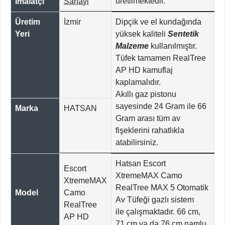
üretilmektedir.
İmalatçı
Sanayi
Üretim
İzmir
Dipçik ve el kundağında
Yeri
yüksek kaliteli
Sentetik
Malzeme
kullanılmıştır.
Tüfek tamamen RealTree
AP HD kamuflaj
kaplamalıdır.
Akıllı gaz pistonu
sayesinde 24 Gram ile 66
Marka
HATSAN
Gram arası tüm av
fişeklerini rahatlıkla
atabilirsiniz.
Hatsan Escort
Escort
XtremeMAX Camo
XtremeMAX
RealTree MAX 5 Otomatik
Model
Camo
Av Tüfeği gazlı sistem
RealTree
ile çalışmaktadır. 66 cm,
AP HD
71 cm ya da 76 cm namlu