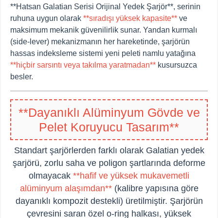
**Hatsan Galatian Serisi Orijinal Yedek Şarjör**, serinin
ruhuna uygun olarak
**sıradışı yüksek kapasite**
ve
maksimum mekanik güvenilirlik sunar. Yandan kurmalı
(side-lever) mekanizmanın her hareketinde, şarjörün
hassas indeksleme sistemi yeni peleti namlu yatağına
**hiçbir sarsıntı veya takılma yaratmadan**
kusursuzca
besler.
**Dayanıklı Alüminyum Gövde ve
Pelet Koruyucu Tasarım**
Standart şarjörlerden farklı olarak Galatian yedek
şarjörü, zorlu saha ve poligon şartlarında deforme
olmayacak
**hafif ve yüksek mukavemetli
alüminyum alaşımdan**
(kalibre yapısına göre
dayanıklı kompozit destekli) üretilmiştir. Şarjörün
çevresini saran özel o-ring halkası, yüksek