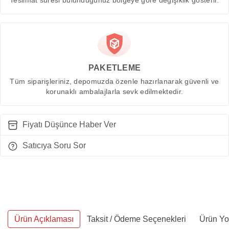
Teslimat süresi bulunduğunuz bölgeye göre değişiklik gösterir.
PAKETLEME
Tüm siparişleriniz, depomuzda özenle hazırlanarak güvenli ve
korunaklı ambalajlarla sevk edilmektedir.
Fiyatı Düşünce Haber Ver
Satıcıya Soru Sor
Ürün Açıklaması
Taksit / Ödeme Seçenekleri
Ürün Yo