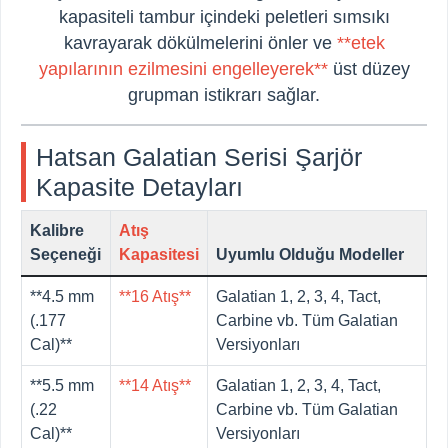
kapasiteli tambur içindeki peletleri sımsıkı
kavrayarak dökülmelerini önler ve
**etek
yapılarının ezilmesini engelleyerek**
üst düzey
grupman istikrarı sağlar.
Hatsan Galatian Serisi Şarjör
Kapasite Detayları
Kalibre
Atış
Seçeneği
Kapasitesi
Uyumlu Olduğu Modeller
**4.5 mm
**16 Atış**
Galatian 1, 2, 3, 4, Tact,
(.177
Carbine vb. Tüm Galatian
Cal)**
Versiyonları
**5.5 mm
**14 Atış**
Galatian 1, 2, 3, 4, Tact,
(.22
Carbine vb. Tüm Galatian
Cal)**
Versiyonları