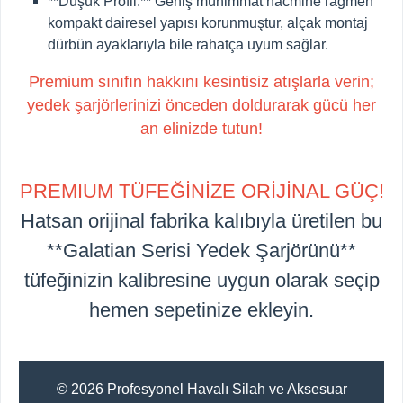
**Düşük Profil:**
Geniş mühimmat hacmine rağmen
kompakt dairesel yapısı korunmuştur, alçak montaj
dürbün ayaklarıyla bile rahatça uyum sağlar.
Premium sınıfın hakkını kesintisiz atışlarla verin;
yedek şarjörlerinizi önceden doldurarak gücü her
an elinizde tutun!
PREMIUM TÜFEĞİNİZE ORİJİNAL GÜÇ!
Hatsan orijinal fabrika kalıbıyla üretilen bu
**Galatian Serisi Yedek Şarjörünü**
tüfeğinizin kalibresine uygun olarak seçip
hemen sepetinize ekleyin.
© 2026 Profesyonel Havalı Silah ve Aksesuar