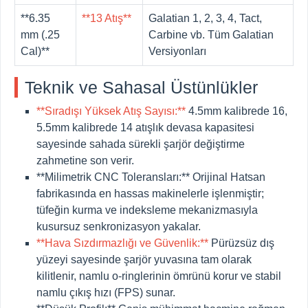
**6.35
**13 Atış**
Galatian 1, 2, 3, 4, Tact,
mm (.25
Carbine vb. Tüm Galatian
Cal)**
Versiyonları
Teknik ve Sahasal Üstünlükler
**Sıradışı Yüksek Atış Sayısı:**
4.5mm kalibrede 16,
5.5mm kalibrede 14 atışlık devasa kapasitesi
sayesinde sahada sürekli şarjör değiştirme
zahmetine son verir.
**Milimetrik CNC Toleransları:**
Orijinal Hatsan
fabrikasında en hassas makinelerle işlenmiştir;
tüfeğin kurma ve indeksleme mekanizmasıyla
kusursuz senkronizasyon yakalar.
**Hava Sızdırmazlığı ve Güvenlik:**
Pürüzsüz dış
yüzeyi sayesinde şarjör yuvasına tam olarak
kilitlenir, namlu o-ringlerinin ömrünü korur ve stabil
namlu çıkış hızı (FPS) sunar.