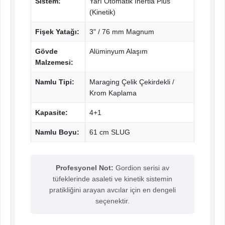
Sistem:
Yarı Otomatik Inertia Plus
(Kinetik)
Fişek Yatağı:
3" / 76 mm Magnum
Gövde
Alüminyum Alaşım
Malzemesi:
Namlu Tipi:
Maraging Çelik Çekirdekli /
Krom Kaplama
Kapasite:
4+1
Namlu Boyu:
61 cm SLUG
Profesyonel Not:
Gordion serisi av
tüfeklerinde asaleti ve kinetik sistemin
pratikliğini arayan avcılar için en dengeli
seçenektir.