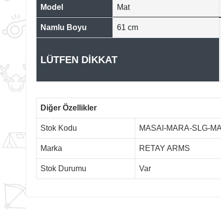
Model
Mat
Namlu Boyu
61 cm
LÜTFEN DİKKAT
Diğer Özellikler
Stok Kodu
MASAI-MARA-SLG-M
Marka
RETAY ARMS
Stok Durumu
Var