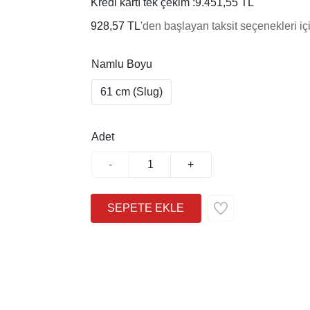
Kredi kartı tek çekim :
9.451,55 TL
928,57 TL
'den başlayan taksit seçenekleri iç
Namlu Boyu
61 cm (Slug)
Adet
-
+