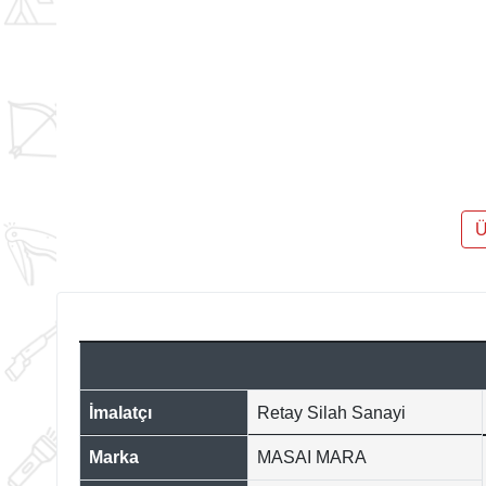
Ü
İmalatçı
Retay Silah Sanayi
Marka
MASAI MARA