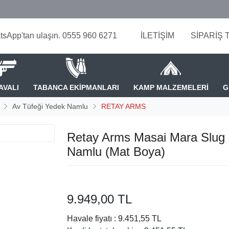
tsApp'tan ulaşın. 0555 960 6271
İLETİŞİM
SİPARİŞ 
AVALI
TABANCA EKİPMANLARI
KAMP MALZEMELERİ
G
Av Tüfeği Yedek Namlu
RETAY ARMS
Retay Arms Masai Mara Slug
Namlu (Mat Boya)
9.949,00 TL
Havale fiyatı :
9.451,55 TL