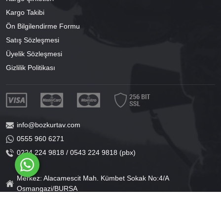
Kargo Takibi
Ön Bilgilendirme Formu
Satış Sözleşmesi
Üyelik Sözleşmesi
Gizlilik Politikası
info@bozkurtav.com
0555 960 6271
0224 224 9818 / 0543 224 9818 (pbx)
Merkez: Alacamescit Mah. Kümbet Sokak No:4/A
Osmangazi/BURSA
Şube: Alacamescit Mah. Çancılar Cad. No:38
Osmangazi/BURSA