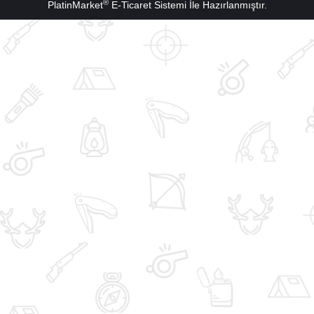
®
PlatinMarket
E-Ticaret Sistemi
İle Hazırlanmıştır.