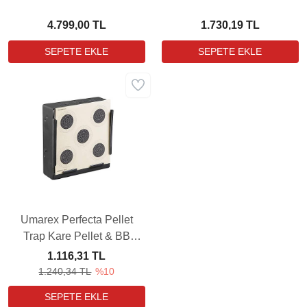
Eğitim Seti
4.799,00 TL
1.730,19 TL
Umarex Perfecta Pellet
Trap Kare Pellet & BB
Tuzağı
1.116,31 TL
1.240,34 TL
%10