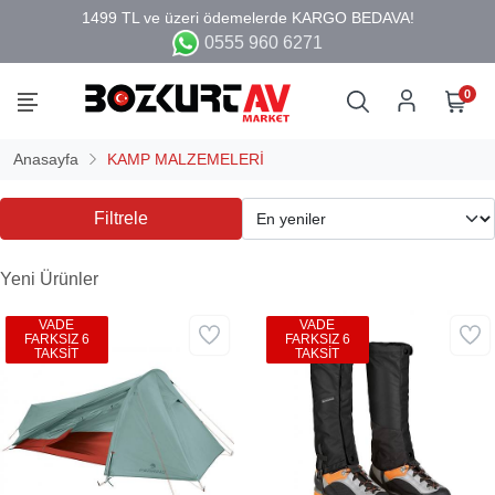
0555 960 6271
0
Anasayfa
KAMP MALZEMELERİ
Filtrele
Yeni Ürünler
VADE
VADE
FARKSIZ 6
FARKSIZ 6
TAKSİT
TAKSİT