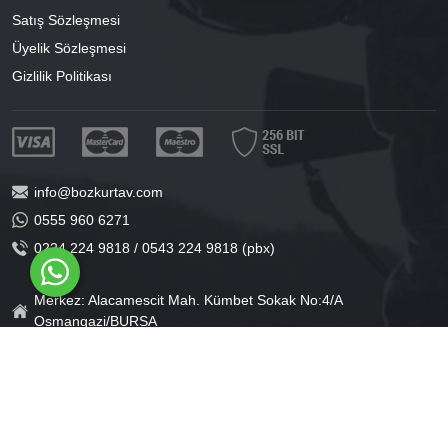
Satış Sözleşmesi
Üyelik Sözleşmesi
Gizlilik Politikası
info@bozkurtav.com
0555 960 6271
0224 224 9818 / 0543 224 9818 (pbx)
Merkez: Alacamescit Mah. Kümbet Sokak No:4/A
Osmangazi/BURSA
Şube: Alacamescit Mah. Çancılar Cad. No:38
Osmangazi/BURSA
®
PlatinMarket
E-Ticaret Sistemi
İle Hazırlanmıştır.