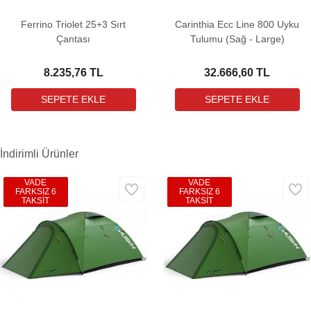
Ferrino Triolet 25+3 Sırt
Carinthia Ecc Line 800 Uyku
Çantası
Tulumu (Sağ - Large)
8.235,76 TL
32.666,60 TL
İndirimli Ürünler
VADE
VADE
FARKSIZ 6
FARKSIZ 6
TAKSİT
TAKSİT