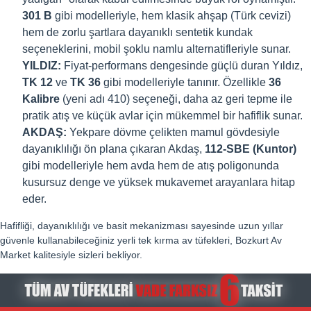
301 B
gibi modelleriyle, hem klasik ahşap (Türk cevizi)
hem de zorlu şartlara dayanıklı sentetik kundak
seçeneklerini, mobil şoklu namlu alternatifleriyle sunar.
YILDIZ:
Fiyat-performans dengesinde güçlü duran Yıldız,
TK 12
ve
TK 36
gibi modelleriyle tanınır. Özellikle
36
Kalibre
(yeni adı 410) seçeneği, daha az geri tepme ile
pratik atış ve küçük avlar için mükemmel bir hafiflik sunar.
AKDAŞ:
Yekpare dövme çelikten mamul gövdesiyle
dayanıklılığı ön plana çıkaran Akdaş,
112-SBE (Kuntor)
gibi modelleriyle hem avda hem de atış poligonunda
kusursuz denge ve yüksek mukavemet arayanlara hitap
eder.
Hafifliği, dayanıklılığı ve basit mekanizması sayesinde uzun yıllar
güvenle kullanabileceğiniz yerli tek kırma av tüfekleri, Bozkurt Av
Market kalitesiyle sizleri bekliyor.