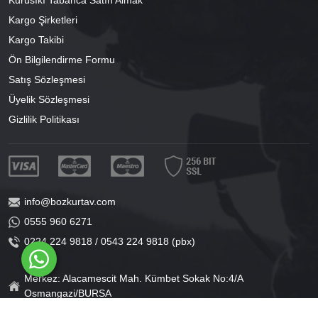
Kurusıkı Tabanca Satın Almak
Kargo Şirketleri
Kargo Takibi
Ön Bilgilendirme Formu
Satış Sözleşmesi
Üyelik Sözleşmesi
Gizlilik Politikası
info@bozkurtav.com
0555 960 6271
0224 224 9818 / 0543 224 9818 (pbx)
Merkez: Alacamescit Mah. Kümbet Sokak No:4/A
Osmangazi/BURSA
Şube: Alacamescit Mah. Çancılar Cad. No:38