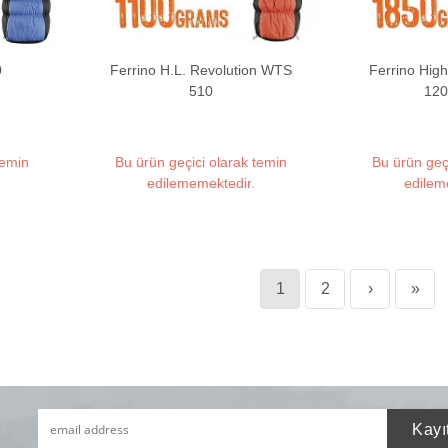
0
Ferrino H.L. Revolution WTS
Ferrino Hig
510
12
temin
Bu ürün geçici olarak temin
Bu ürün geç
edilememektedir.
edilem
1
2
›
»