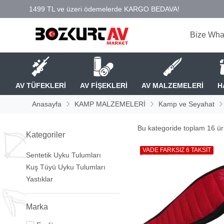
Bize Wha
AV TÜFEKLERİ
AV FİŞEKLERİ
AV MALZEMELERİ
H
Anasayfa
KAMP MALZEMELERİ
Kamp ve Seyahat
Bu kategoride toplam
16
ürü
Kategoriler
VADE FARKSIZ 6 TAKSİT
Sentetik Uyku Tulumları
Kuş Tüyü Uyku Tulumları
Yastıklar
Marka