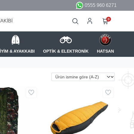
0555 960 6271
0
TAKİBİ
İYİM & AYAKKABI
OPTİK & ELEKTRONİK
HATSAN