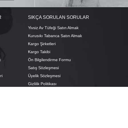
R
SIKÇA SORULAN SORULAR
Yivsiz Av Tüfeği Satın Almak
Kurusıkı Tabanca Satın Almak
Kargo Şirketleri
Kargo Takibi
k
Ön Bilgilendirme Formu
Satış Sözleşmesi
ri
Üyelik Sözleşmesi
ı
Gizlilik Politikası
camescit Mah. Kümbet Sokak No:4/A Osmangazi/BURSA
escit Mah. Çancılar Cad. No:38 Osmangazi/BURSA