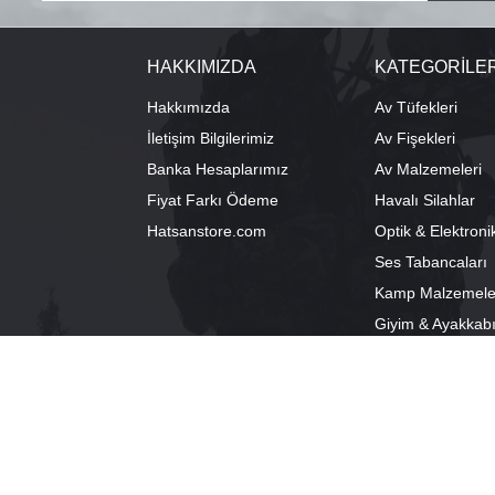
HAKKIMIZDA
KATEGORİLE
Hakkımızda
Av Tüfekleri
İletişim Bilgilerimiz
Av Fişekleri
Banka Hesaplarımız
Av Malzemeleri
Fiyat Farkı Ödeme
Havalı Silahlar
Hatsanstore.com
Optik & Elektroni
Ses Tabancaları
Kamp Malzemele
Giyim & Ayakkab
info@bozkurtav.com
Merkez: Ala
0555 960 6271
Şube: Alacam
0224 224 9818 / 0543 224 9818 (pbx)