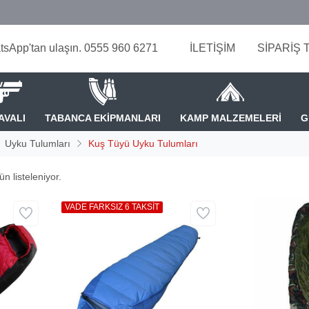
tsApp'tan ulaşın. 0555 960 6271
İLETİŞİM
SİPARİŞ 
AVALI
TABANCA EKİPMANLARI
KAMP MALZEMELERİ
G
Uyku Tulumları
Kuş Tüyü Uyku Tulumları
n listeleniyor.
VADE FARKSIZ 6 TAKSİT