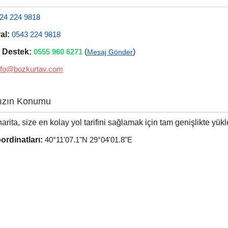
24 224 9818
al:
0543 224 9818
Destek:
0555 960 6271
(
)
Mesaj Gönder
nfo@bozkurtav.com
zın Konumu
arita, size en kolay yol tarifini sağlamak için tam genişlikte yükl
rdinatları:
40°11'07.1"N 29°04'01.8"E