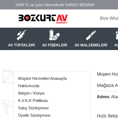
Bize Wha
AV TÜFEKLERİ
AV FİŞEKLERİ
AV MALZEMELERİ
H
Müşteri Hi
Müşteri Hizmetleri Anasayfa
Mağaza A
Hakkımızda
İletişim / Künye
Adres
:
Ala
K.V.K.K Politikası
Satış Sözleşmesi
Üyelik Sözleşmesi
Hızlı İleti