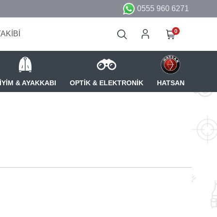
0555 960 6271
0
TAKİBİ
İYİM & AYAKKABI
OPTİK & ELEKTRONİK
HATSAN