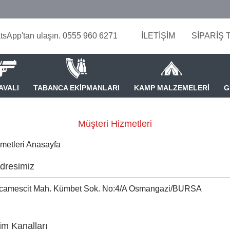
tsApp'tan ulaşın. 0555 960 6271
İLETİŞİM
SİPARİŞ 
AVALI
TABANCA EKİPMANLARI
KAMP MALZEMELERİ
G
Müşteri Hizmetleri
zmetleri Anasayfa
dresimiz
camescit Mah. Kümbet Sok. No:4/A Osmangazi/BURSA
şim Kanalları