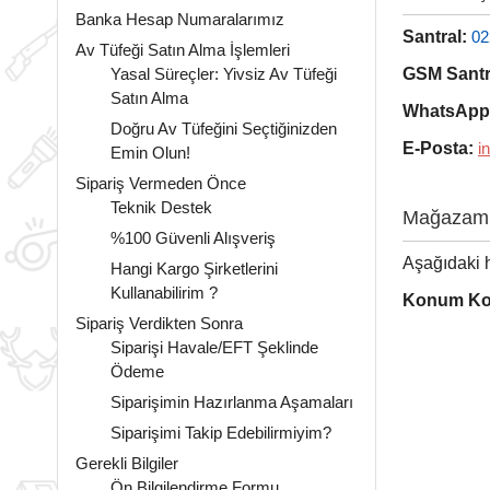
Banka Hesap Numaralarımız
Santral:
02
Av Tüfeği Satın Alma İşlemleri
Yasal Süreçler: Yivsiz Av Tüfeği
GSM Santr
Satın Alma
WhatsApp 
Doğru Av Tüfeğini Seçtiğinizden
E-Posta:
i
Emin Olun!
Sipariş Vermeden Önce
Teknik Destek
Mağazamı
%100 Güvenli Alışveriş
Aşağıdaki h
Hangi Kargo Şirketlerini
Kullanabilirim ?
Konum Koo
Sipariş Verdikten Sonra
Siparişi Havale/EFT Şeklinde
Ödeme
Siparişimin Hazırlanma Aşamaları
Siparişimi Takip Edebilirmiyim?
Gerekli Bilgiler
Ön Bilgilendirme Formu