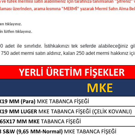
e tüfek mermisi satın alabilmeniz için tarafınıza tanımlanan "Şifreniz" 
laması üzerinden, arama kısmına "MERMİ" yazarak Mermi Satın Alma Belge
n tıklayınız.
lütfen tıklayınız.
 adet ile sınırlıdır. İstihkakınızı tek seferde alabileceğiniz gi
 750 adet mermi satın aldınız, kalan 250 adet mermi hakkınız i