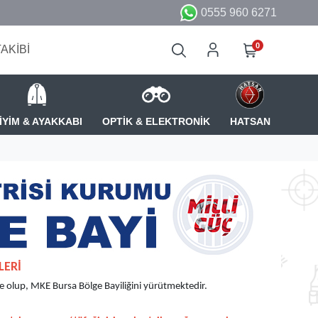
0555 960 6271
0
TAKİBİ
İYİM & AYAKKABI
OPTİK & ELEKTRONİK
HATSAN
LERİ
 olup, MKE Bursa Bölge Bayiliğini yürütmektedir.