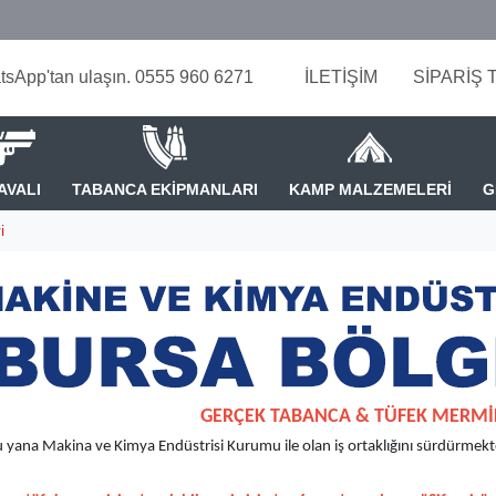
tsApp'tan ulaşın. 0555 960 6271
İLETİŞİM
SİPARİŞ 
AVALI
TABANCA EKİPMANLARI
KAMP MALZEMELERİ
G
i
GERÇEK TABANCA & TÜFEK MERMİ
ana Makina ve Kimya Endüstrisi Kurumu ile olan iş ortaklığını sürdürmekte