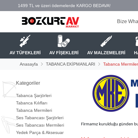
Bize Wha
AV TÜFEKLERİ
AV FİŞEKLERİ
AV MALZEMELERİ
H
Anasayfa
TABANCA EKİPMANLARI
Tabanca Mermiler
Kategoriler
Tabanca Şarjörleri
Tabanca Kılıfları
Tabanca Mermileri
Ses Tabancası Şarjörleri
Firmamız kurulduğu günden bu y
Ses Tabancası Mermileri
Yedek Parça & Aksesuar