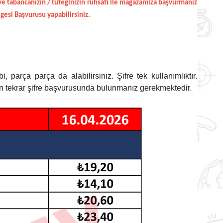
ve tabancanızın / tüfeğinizin ruhsatı ile mağazamıza başvurmanız
si Başvurusu yapabilirsiniz.
bi, parça parça da alabilirsiniz. Şifre tek kullanımlıktır.
çin tekrar şifre başvurusunda bulunmanız gerekmektedir.