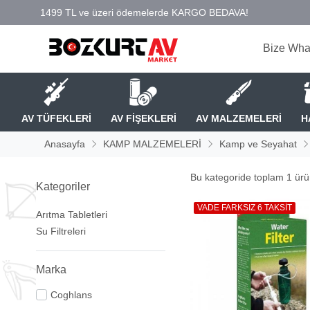
Bize Wha
AV TÜFEKLERİ
AV FİŞEKLERİ
AV MALZEMELERİ
H
Anasayfa
KAMP MALZEMELERİ
Kamp ve Seyahat
Bu kategoride toplam
1
ürün
Kategoriler
VADE FARKSIZ 6 TAKSİT
Arıtma Tabletleri
Su Filtreleri
Marka
Coghlans