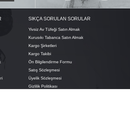
R
SIKÇA SORULAN SORULAR
Yivsiz Av Tüfeği Satın Almak
Kurusıkı Tabanca Satın Almak
Kargo Şirketleri
Kargo Takibi
k
Ön Bilgilendirme Formu
Satış Sözleşmesi
ri
Üyelik Sözleşmesi
ı
Gizlilik Politikası
camescit Mah. Kümbet Sokak No:4/A Osmangazi/BURSA
escit Mah. Çancılar Cad. No:38 Osmangazi/BURSA