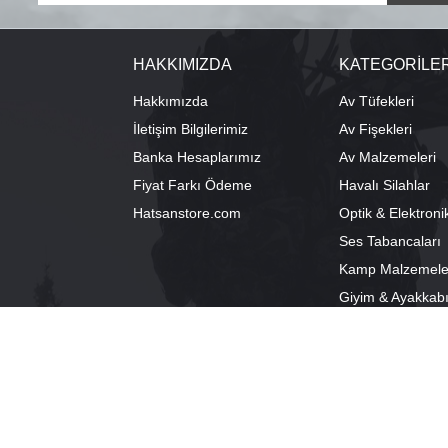
HAKKIMIZDA
KATEGORİLE
Hakkımızda
Av Tüfekleri
İletişim Bilgilerimiz
Av Fişekleri
Banka Hesaplarımız
Av Malzemeleri
Fiyat Farkı Ödeme
Havalı Silahlar
Hatsanstore.com
Optik & Elektroni
Ses Tabancaları
Kamp Malzemele
Giyim & Ayakkab
info@bozkurtav.com
Merkez: Ala
0555 960 6271
Şube: Alacam
0224 224 9818 / 0543 224 9818 (pbx)