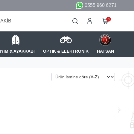
0555 960 6271
0
TAKİBİ
İYİM & AYAKKABI
OPTİK & ELEKTRONİK
HATSAN