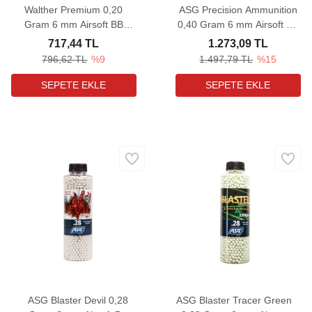
Walther Premium 0,20
ASG Precision Ammunition
Gram 6 mm Airsoft BB
0,40 Gram 6 mm Airsoft BB
(5000 Adet)
(1000 Adet)
717,44 TL
1.273,09 TL
796,62 TL
%9
1.497,79 TL
%15
ASG Blaster Devil 0,28
ASG Blaster Tracer Green