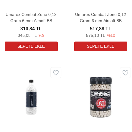
Umarex Combat Zone 0,12
Umarex Combat Zone 0,12
Gram 6 mm Airsoft BB
Gram 6 mm Airsoft BB
(2700 Adet)
(5000 Adet)
310,84 TL
517,88 TL
345,08 TL
%9
575,13 TL
%10