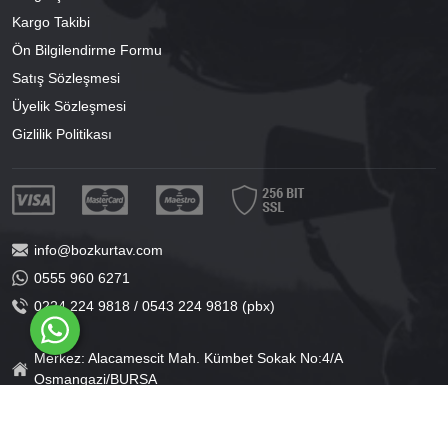
Kargo Takibi
Ön Bilgilendirme Formu
Satış Sözleşmesi
Üyelik Sözleşmesi
Gizlilik Politikası
info@bozkurtav.com
0555 960 6271
0224 224 9818 / 0543 224 9818 (pbx)
Merkez: Alacamescit Mah. Kümbet Sokak No:4/A
Osmangazi/BURSA
Şube: Alacamescit Mah. Çancılar Cad. No:38
Osmangazi/BURSA