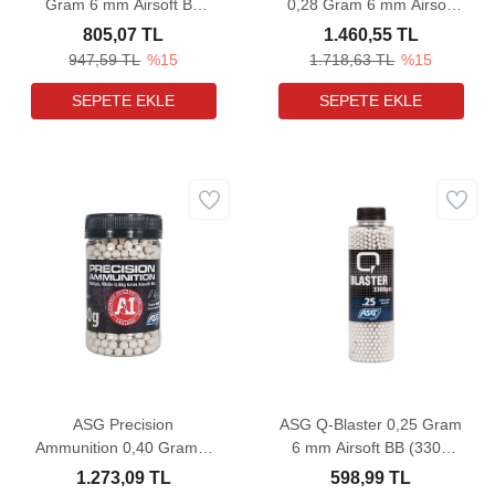
Gram 6 mm Airsoft BB
0,28 Gram 6 mm Airsoft
(3300 Adet)
İzli BB (3300 Adet)
805,07 TL
1.460,55 TL
947,59 TL
%15
1.718,63 TL
%15
ASG Precision
ASG Q-Blaster 0,25 Gram
Ammunition 0,40 Gram 6
6 mm Airsoft BB (3300
mm Airsoft BB (1000
Adet)
1.273,09 TL
598,99 TL
Adet)