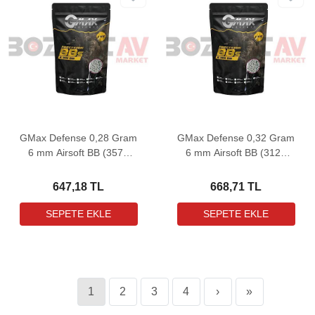
GMax Defense 0,28 Gram
GMax Defense 0,32 Gram
6 mm Airsoft BB (3575
6 mm Airsoft BB (3125
Adet - 1 Kg)
Adet - 1 Kg)
647,18 TL
668,71 TL
1
2
3
4
›
»