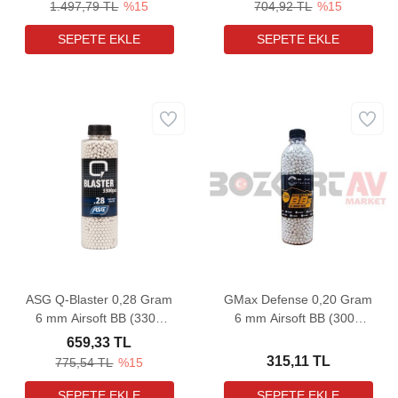
1.497,79 TL
%15
704,92 TL
%15
ASG Q-Blaster 0,28 Gram
GMax Defense 0,20 Gram
6 mm Airsoft BB (3300
6 mm Airsoft BB (3000
Adet)
Adet)
659,33 TL
315,11 TL
775,54 TL
%15