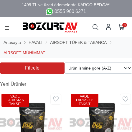
0555 960 6271
0
Anasayfa
HAVALI
AIRSOFT TÜFEK & TABANCA
AİRSOFT MÜHİMMAT
Filtrele
Yeni Ürünler
VADE
VADE
FARKSIZ 6
FARKSIZ 6
TAKSİT
TAKSİT