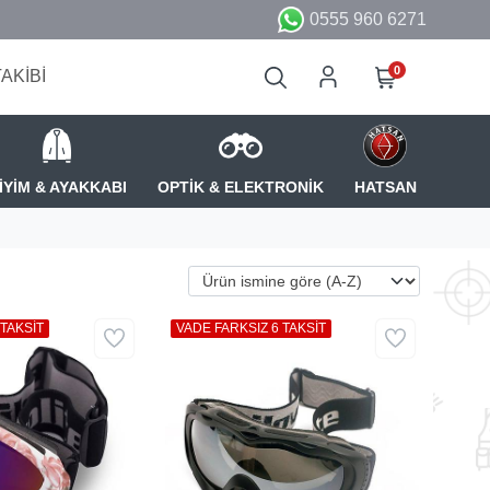
0555 960 6271
0
TAKİBİ
İYİM & AYAKKABI
OPTİK & ELEKTRONİK
HATSAN
 TAKSİT
VADE FARKSIZ 6 TAKSİT