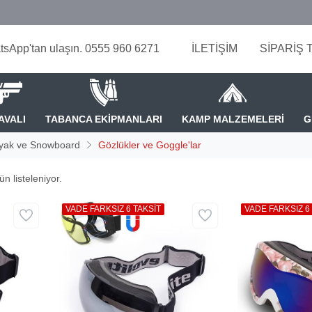
tsApp'tan ulaşın. 0555 960 6271
İLETİŞİM
SİPARİŞ 
AVALI
TABANCA EKİPMANLARI
KAMP MALZEMELERİ
G
yak ve Snowboard
Gözlükler ve Goggle'lar
n listeleniyor.
VADE FARKSIZ 6 TAKSİT
VADE FARKSIZ 6