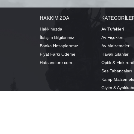
HAKKIMIZDA
KATEGORİLE
Hakkımızda
Av Tüfekleri
İletişim Bilgilerimiz
Av Fişekleri
Banka Hesaplarımız
Av Malzemeleri
Fiyat Farkı Ödeme
Havalı Silahlar
Hatsanstore.com
Optik & Elektroni
Ses Tabancaları
Kamp Malzemele
Giyim & Ayakkab
info@bozkurtav.com
Merkez: Ala
0555 960 6271
Şube: Alacam
0224 224 9818 / 0543 224 9818 (pbx)