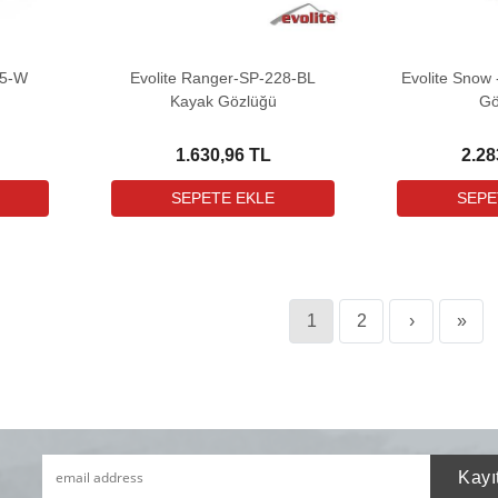
95-W
Evolite Ranger-SP-228-BL
Evolite Snow
Kayak Gözlüğü
Gö
1.630,96 TL
2.28
1
2
›
»