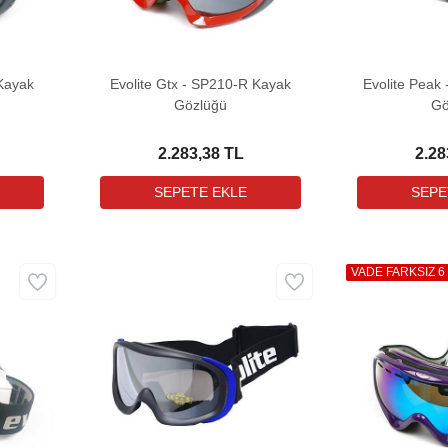
 Kayak
Evolite Gtx - SP210-R Kayak
Evolite Peak
Gözlüğü
Gö
2.283,38 TL
2.28
VADE FARKSIZ 6