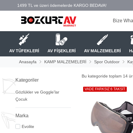
Bize Wha
AV TÜFEKLERİ
AV FİŞEKLERİ
AV MALZEMELERİ
H
Anasayfa
KAMP MALZEMELERİ
Spor Outdoor
Ka
Bu kategoride toplam
14
ürü
Kategoriler
VADE FARKSIZ 6 TAKSİT
Gözlükler ve Goggle'lar
Çocuk
Marka
Evolite