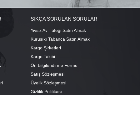
R
SIKÇA SORULAN SORULAR
Yivsiz Av Tüfeği Satın Almak
Kurusıkı Tabanca Satın Almak
Kargo Şirketleri
Kargo Takibi
k
Ön Bilgilendirme Formu
Satış Sözleşmesi
ri
Üyelik Sözleşmesi
ı
Gizlilik Politikası
camescit Mah. Kümbet Sokak No:4/A Osmangazi/BURSA
escit Mah. Çancılar Cad. No:38 Osmangazi/BURSA