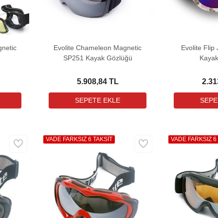
netic
Evolite Chameleon Magnetic
Evolite Fli
SP251 Kayak Gözlüğü
Kayak
5.908,84 TL
2.31
VADE FARKSIZ 6 TAKSİT
VADE FARKSIZ 6