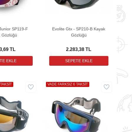
p Junior SP119-F
Evolite Gtx - SP210-B Kayak
 Gözlüğü
Gözlüğü
3,69 TL
2.283,38 TL
 TAKSİT
VADE FARKSIZ 6 TAKSİT