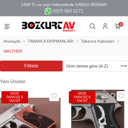
0555 960 6271
0
Anasayfa
TABANCA EKİPMANLARI
Tabanca Kabzaları
WALTHER
Filtrele
Yeni Ürünler
VADE
VADE
FARKSIZ 6
FARKSIZ 6
TAKSİT
TAKSİT