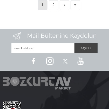
1
2
›
»