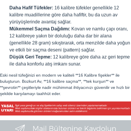
Daha Hafif Tüfekler:
16 kalibre tüfekler genellikle 12
kalibre muadillerine göre daha hafiftir, bu da uzun av
yürüyüşlerinde avantaj sağlar.
Mükemmel Saçma Dağılımı:
Kovan ve namlu çapı oranı,
12 kalibreye yakın bir doluluğu daha dar bir alana
(genellikle 28 gram) sıkıştırarak, orta menzilde daha yoğun
ve etkili bir saçma deseni (pattern) sağlar.
Düşük Geri Tepme:
12 kalibreye göre daha az geri tepme
ile daha konforlu atış imkanı sunar.
Eski nesil tüfeğinizi en modern ve kaliteli **16 Kalibre fişekler** ile
buluşturun. Bozkurt Av, **16 kalibre saçma**, **tek kurşun** ve
**şevrotin** çeşitleriyle nadir mühimmat ihtiyacınızı güvenilir ve hızlı bir
şekilde karşılamayı taahhüt eder.