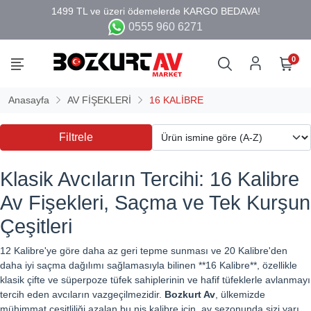
0555 960 6271
0
Anasayfa
AV FİŞEKLERİ
16 KALİBRE
Filtrele
Klasik Avcıların Tercihi: 16 Kalibre
Av Fişekleri, Saçma ve Tek Kurşun
Çeşitleri
12 Kalibre'ye göre daha az geri tepme sunması ve 20 Kalibre'den
daha iyi saçma dağılımı sağlamasıyla bilinen **16 Kalibre**, özellikle
klasik çifte ve süperpoze tüfek sahiplerinin ve hafif tüfeklerle avlanmayı
tercih eden avcıların vazgeçilmezidir.
Bozkurt Av
, ülkemizde
mühimmat çeşitliliği azalan bu niş kalibre için, av sezonunda sizi yarı