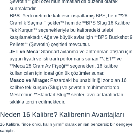
Şevrotin** gibi özel mühimmatları da düzenli olarak
sunmaktadır.
BPS:
Yerli üretimde kalitesini ispatlamış BPS, hem **28
Gramlık Saçma Fişekler** hem de **BPS Slug 16 Kalibre
Tek Kurşun** seçenekleriyle bu kalibredeki talebi
karşılamaktadır. Ağır ve büyük avlar için **BPS Buckshot 9
Pellets** (Şevrotin) çeşitleri mevcuttur.
JET ve Meca:
Standart avlanma ve antrenman atışları için
uygun fiyatlı ve istikrarlı performans sunan **JET** ve
**Meca 28 Gram Av Fişeği** seçenekleri, 16 kalibre
kullanıcıları için ideal günlük çözümler sunar.
Mesco ve Mirage:
Pazardaki bulunabilirliği zor olan 16
kalibre tek kurşun (Slug) ve şevrotin mühimmatlarda
Mesco'nun **Standart Slug** serileri avcılar tarafından
sıklıkla tercih edilmektedir.
Neden 16 Kalibre? Kalibrenin Avantajları
16 Kalibre, "ince oniki, kalın yirmi" olarak anılan benzersiz bir dengeye
sahiptir: