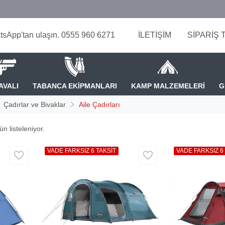
tsApp'tan ulaşın. 0555 960 6271
İLETİŞİM
SİPARİŞ 
AVALI
TABANCA EKİPMANLARI
KAMP MALZEMELERİ
G
Çadırlar ve Bivaklar
Aile Çadırları
n listeleniyor.
VADE FARKSIZ 6 TAKSİT
VADE FARKSIZ 6