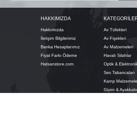
HAKKIMIZDA
KATEGORİLE
Hakkımızda
Av Tüfekleri
İletişim Bilgilerimiz
Av Fişekleri
Banka Hesaplarımız
Av Malzemeleri
Fiyat Farkı Ödeme
Havalı Silahlar
Hatsanstore.com
Optik & Elektroni
Ses Tabancaları
Kamp Malzemele
Giyim & Ayakkab
info@bozkurtav.com
Merkez: Ala
0555 960 6271
Şube: Alacam
0224 224 9818 / 0543 224 9818 (pbx)