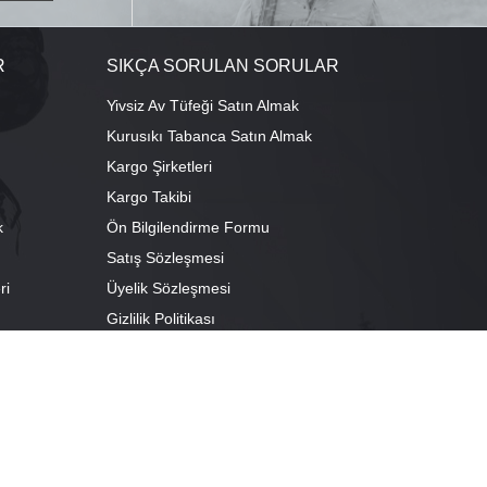
R
SIKÇA SORULAN SORULAR
Yivsiz Av Tüfeği Satın Almak
Kurusıkı Tabanca Satın Almak
Kargo Şirketleri
Kargo Takibi
k
Ön Bilgilendirme Formu
Satış Sözleşmesi
ri
Üyelik Sözleşmesi
ı
Gizlilik Politikası
camescit Mah. Kümbet Sokak No:4/A Osmangazi/BURSA
escit Mah. Çancılar Cad. No:38 Osmangazi/BURSA