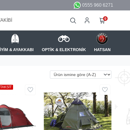
0555 960 6271
0
TAKİBİ
İYİM & AYAKKABI
OPTİK & ELEKTRONİK
HATSAN
 TAKSİT