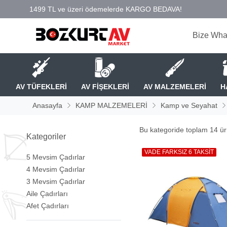
Bize Wha
AV TÜFEKLERİ
AV FİŞEKLERİ
AV MALZEMELERİ
H
Anasayfa
KAMP MALZEMELERİ
Kamp ve Seyahat
Bu kategoride toplam
14
ürü
Kategoriler
VADE FARKSIZ 6 TAKSİT
5 Mevsim Çadırlar
4 Mevsim Çadırlar
3 Mevsim Çadırlar
Aile Çadırları
Afet Çadırları