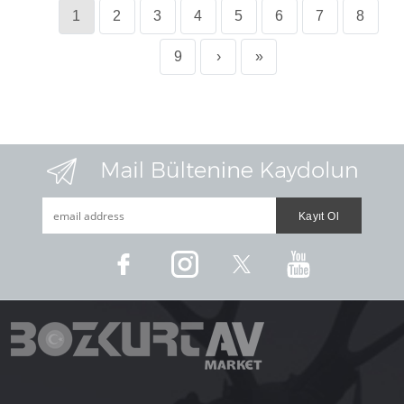
1
2
3
4
5
6
7
8
9
›
»