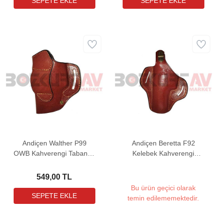
Andiçen Walther P99
Andiçen Beretta F92
OWB Kahverengi Tabanca
Kelebek Kahverengi
Kılıfı
Tabanca Kılıfı
549,00 TL
Bu ürün geçici olarak
temin edilememektedir.