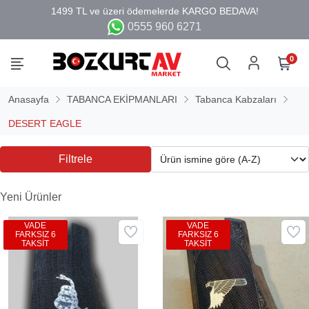
0555 960 6271
0
Anasayfa
TABANCA EKİPMANLARI
Tabanca Kabzaları
DESERT EAGLE
Filtrele
Yeni Ürünler
VADE
VADE
FARKSIZ 6
FARKSIZ 6
TAKSİT
TAKSİT