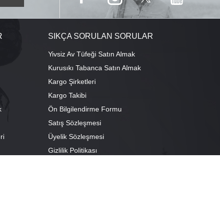
R
SIKÇA SORULAN SORULAR
Yivsiz Av Tüfeği Satın Almak
Kurusıkı Tabanca Satın Almak
Kargo Şirketleri
Kargo Takibi
k
Ön Bilgilendirme Formu
Satış Sözleşmesi
ri
Üyelik Sözleşmesi
ı
Gizlilik Politikası
camescit Mah. Kümbet Sokak No:4/A Osmangazi/BURSA
escit Mah. Çancılar Cad. No:38 Osmangazi/BURSA