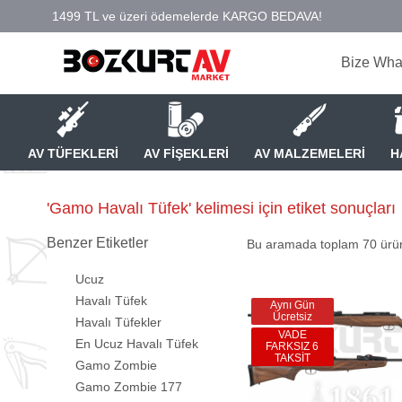
Bize Wha
AV TÜFEKLERİ
AV FİŞEKLERİ
AV MALZEMELERİ
H
'Gamo Havalı Tüfek' kelimesi için etiket sonuçları
Benzer Etiketler
Bu aramada toplam
70
ürün
Ucuz
Havalı Tüfek
Aynı Gün
Ücretsiz
Havalı Tüfekler
VADE
En Ucuz Havalı Tüfek
FARKSIZ 6
TAKSİT
Gamo Zombie
Gamo Zombie 177