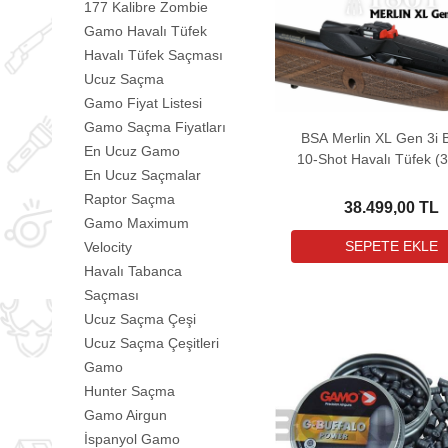
177 Kalibre Zombie
Gamo Havalı Tüfek
Havalı Tüfek Saçması
Ucuz Saçma
Gamo Fiyat Listesi
Gamo Saçma Fiyatları
BSA Merlin XL Gen 3i 
En Ucuz Gamo
10-Shot Havalı Tüfek (
En Ucuz Saçmalar
MIL-DOT Dürbün Hediy
Raptor Saçma
38.499,00 TL
Gamo Maximum
Velocity
Havalı Tabanca
Saçması
Ucuz Saçma Çeşi
Ucuz Saçma Çeşitleri
Gamo
Hunter Saçma
Gamo Airgun
İspanyol Gamo