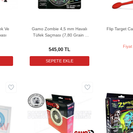
ek Ve
Gamo Zombie 4,5 mm Havalı
Flip Target C
pası
Tüfek Saçması (7,80 Grain -
125 Adet)
Fiyat
545,00 TL