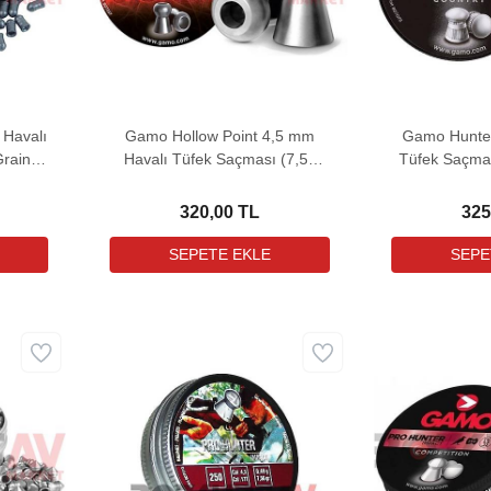
 Havalı
Gamo Hollow Point 4,5 mm
Gamo Hunter
rain -
Havalı Tüfek Saçması (7,56
Tüfek Saçmas
Grain - 500 Adet)
250
320,00 TL
325