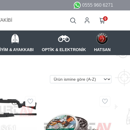
0555 960 6271
0
TAKİBİ
İYİM & AYAKKABI
OPTİK & ELEKTRONİK
HATSAN