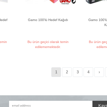
Hedef
Gamo 100'lü Hedef Kağıdı
Gamo 100'l
K
temin
Bu ürün geçici olarak temin
Bu ürün geç
edilememektedir.
edilem
1
2
3
4
›