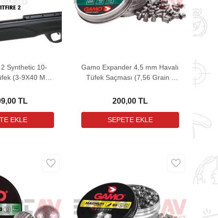
 2 Synthetic 10-
Gamo Expander 4,5 mm Havalı
üfek (3-9X40 MIL-
Tüfek Saçması (7,56 Grain -
ün Hediyeli)
250 Adet)
99,00 TL
200,00 TL