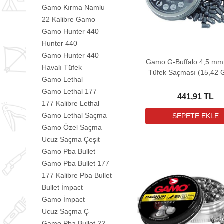
Gamo Kırma Namlu
22 Kalibre Gamo
Gamo Hunter 440
Hunter 440
Gamo Hunter 440
Gamo G-Buffalo 4,5 mm
Havalı Tüfek
Tüfek Saçması (15,42 G
Gamo Lethal
200 Adet)
Gamo Lethal 177
441,91 TL
177 Kalibre Lethal
Gamo Lethal Saçma
Gamo Özel Saçma
Ucuz Saçma Çeşit
Gamo Pba Bullet
Gamo Pba Bullet 177
177 Kalibre Pba Bullet
Bullet İmpact
Gamo İmpact
Ucuz Saçma Ç
Gamo Pba Bullet 22