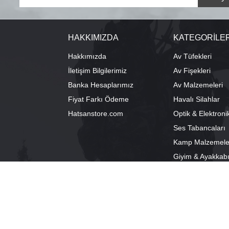
HAKKIMIZDA
KATEGORİLE
Hakkımızda
Av Tüfekleri
İletişim Bilgilerimiz
Av Fişekleri
Banka Hesaplarımız
Av Malzemeleri
Fiyat Farkı Ödeme
Havalı Silahlar
Hatsanstore.com
Optik & Elektroni
Ses Tabancaları
Kamp Malzemele
Giyim & Ayakkab
info@bozkurtav.com
Merkez: Ala
0555 960 6271
Şube: Alacam
0224 224 9818 / 0543 224 9818 (pbx)