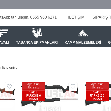
tsApp'tan ulaşın. 0555 960 6271
İLETİŞİM
SİPARİŞ 
AVALI
TABANCA EKİPMANLARI
KAMP MALZEMELERİ
G
 listeleniyor.
Aynı Gün
Aynı Gün
Ücretsiz
Ücretsiz
VADE
VADE
FARKSIZ 6
FARKSIZ 6
TAKSİT
TAKSİT