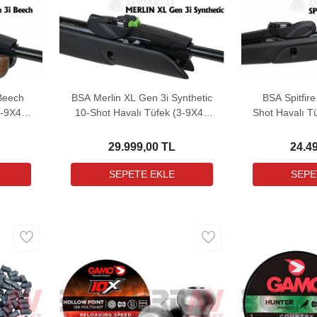
Beech
BSA Merlin XL Gen 3i Synthetic
BSA Spitfire
3-9X40
10-Shot Havalı Tüfek (3-9X40
Shot Havalı T
eli)
MIL-DOT Dürbün Hediyeli)
DOT Dürb
29.999,00 TL
24.4