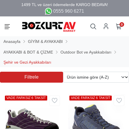
0555 960 6271
0
Anasayfa
GİYİM & AYAKKABI
AYAKKABI & BOT & ÇİZME
Outdoor Bot ve Ayakkabıları
Şehir ve Gezi Ayakkabıları
Filtrele
VADE FARKSIZ 6 TAKSİT
VADE FARKSIZ 6 TAKSİT