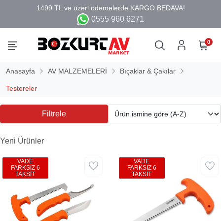
0555 960 6271
0
Anasayfa
AV MALZEMELERİ
Bıçaklar & Çakılar
Testereler
Filtrele
Yeni Ürünler
VADE
VADE
FARKSIZ 6
FARKSIZ 6
TAKSİT
TAKSİT