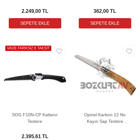
(001198)
Testeresi
2.249,00 TL
362,00 TL
VADE FARKSIZ 6 TAKSİT
SOG F10N-CP Katlanır
Opinel Karbon 12 No
Testere
Kayın Sap Testere
(165126)
2.395,61 TL