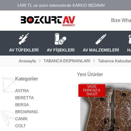
Bize Wha
AV TÜFEKLERİ
AV FİŞEKLERİ
AV MALZEMELERİ
H
Anasayfa
TABANCA EKİPMANLARI
Tabanca Kabzalar
Yeni Ürünler
Kategoriler
VADE
ASTRA
FARKSIZ 6
TAKSİT
BERETTA
BERSA
BROWNING
CANİK
COLT