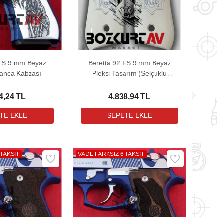
 FS 9 mm Beyaz
Beretta 92 FS 9 mm Beyaz
banca Kabzası
Pleksi Tasarım (Selçuklu
Kartalı) Tabanca Kabzası
4,24 TL
4.838,94 TL
 TAKSİT
VADE FARKSIZ 6 TAKSİT