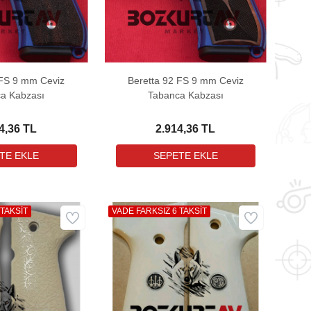
 FS 9 mm Ceviz
Beretta 92 FS 9 mm Ceviz
a Kabzası
Tabanca Kabzası
4,36 TL
2.914,36 TL
 TAKSİT
VADE FARKSIZ 6 TAKSİT