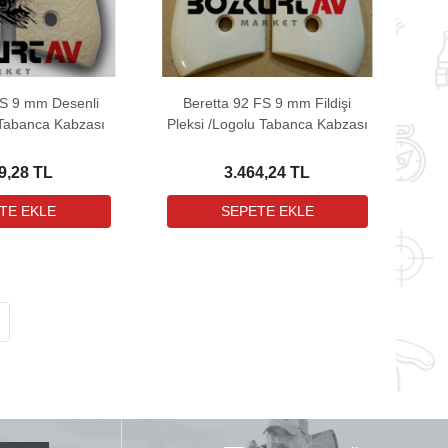
FS 9 mm Desenli
Beretta 92 FS 9 mm Fildişi
i Tabanca Kabzası
Pleksi /Logolu Tabanca Kabzası
9,28 TL
3.464,24 TL