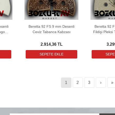
senli
Beretta 92 FS 9 mm Desenli
Beretta 92 
ogo
Ceviz Tabanca Kabzası
Fildişi Pleks
2.914,36 TL
3.29
1
2
3
›
»