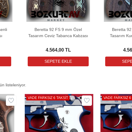
enli
Beretta 92 FS 9 mm Özel
Beretta 9
sı
Tasarım Ceviz Tabanca Kabzası
Tasarım Ku
K
4.564,00 TL
4.5
n listeleniyor.
VADE FARKSIZ 6 TAKSİT
VADE FARKSIZ 6