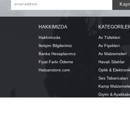
HAKKIMIZDA
KATEGORİLE
Hakkımızda
Av Tüfekleri
İletişim Bilgilerimiz
Av Fişekleri
Banka Hesaplarımız
Av Malzemeleri
Fiyat Farkı Ödeme
Havalı Silahlar
Hatsanstore.com
Optik & Elektroni
Ses Tabancaları
Kamp Malzemele
Giyim & Ayakkab
info@bozkurtav.com
Merkez: Ala
0555 960 6271
Şube: Alacam
0224 224 9818 / 0543 224 9818 (pbx)