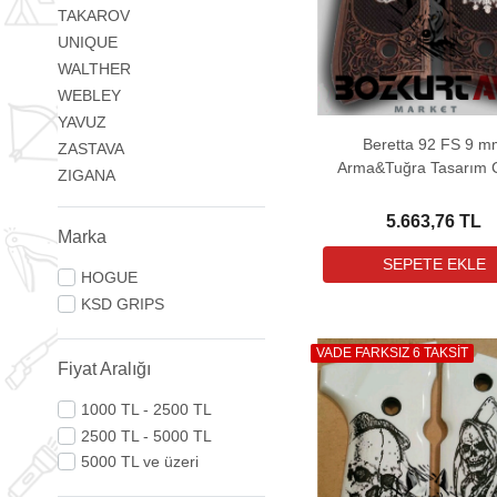
TAKAROV
UNIQUE
WALTHER
WEBLEY
YAVUZ
Beretta 92 FS 9 
ZASTAVA
Arma&Tuğra Tasarım 
ZIGANA
Tabanca Kabzası
5.663,76 TL
Marka
HOGUE
KSD GRIPS
VADE FARKSIZ 6 TAKSİT
Fiyat Aralığı
1000 TL - 2500 TL
2500 TL - 5000 TL
5000 TL ve üzeri