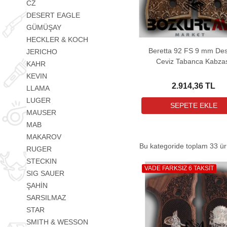
CZ
DESERT EAGLE
GÜMÜŞAY
HECKLER & KOCH
Beretta 92 FS 9 mm Des
JERICHO
Ceviz Tabanca Kabza
KAHR
KEVIN
2.914,36 TL
LLAMA
LUGER
MAUSER
MAB
MAKAROV
Bu kategoride toplam
33
ürü
RUGER
STECKIN
VADE FARKSIZ 6 TAKSİT
SIG SAUER
ŞAHİN
SARSILMAZ
STAR
SMITH & WESSON