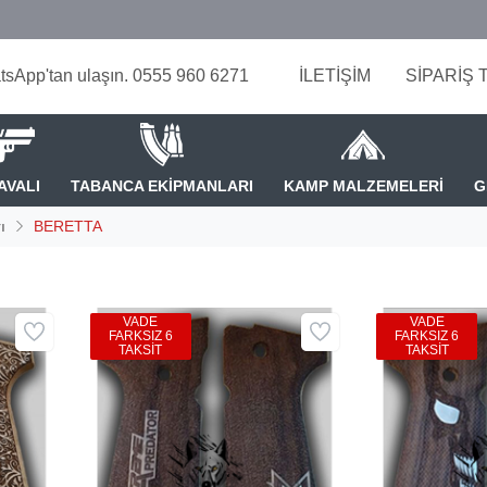
tsApp'tan ulaşın. 0555 960 6271
İLETİŞİM
SİPARİŞ 
AVALI
TABANCA EKİPMANLARI
KAMP MALZEMELERİ
G
ı
BERETTA
VADE
VADE
FARKSIZ 6
FARKSIZ 6
TAKSİT
TAKSİT