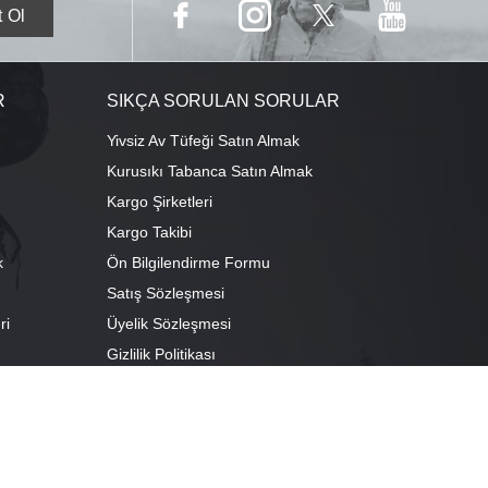
R
SIKÇA SORULAN SORULAR
Yivsiz Av Tüfeği Satın Almak
Kurusıkı Tabanca Satın Almak
Kargo Şirketleri
Kargo Takibi
k
Ön Bilgilendirme Formu
Satış Sözleşmesi
ri
Üyelik Sözleşmesi
ı
Gizlilik Politikası
camescit Mah. Kümbet Sokak No:4/A Osmangazi/BURSA
escit Mah. Çancılar Cad. No:38 Osmangazi/BURSA