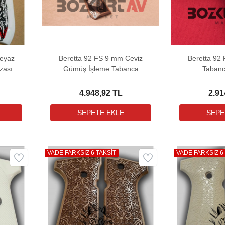
Beyaz
Beretta 92 FS 9 mm Ceviz
Beretta 92
zası
Gümüş İşleme Tabanca
Tabanc
Kabzası
4.948,92 TL
2.91
VADE FARKSIZ 6 TAKSİT
VADE FARKSIZ 6