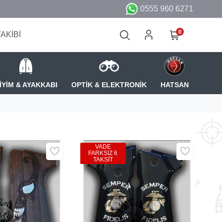
0555 960 6271
0
TAKİBİ
İYİM & AYAKKABI
OPTİK & ELEKTRONİK
HATSAN
VADE
FARKSIZ 6
TAKSİT