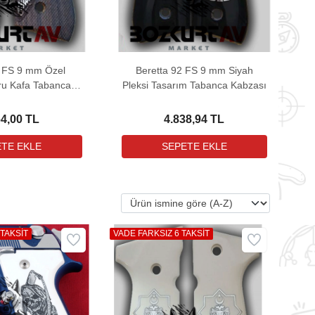
2 FS 9 mm Özel
Beretta 92 FS 9 mm Siyah
ru Kafa Tabanca
Pleksi Tasarım Tabanca Kabzası
abzası
64,00 TL
4.838,94 TL
 TAKSİT
VADE FARKSIZ 6 TAKSİT