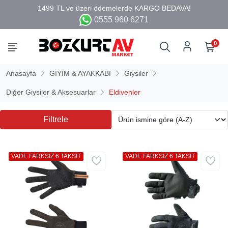
0555 960 6271
0
Anasayfa
GİYİM & AYAKKABI
Giysiler
Diğer Giysiler & Aksesuarlar
Eldivenler
Filtrele
VADE FARKSIZ 6 TAKSİT
VADE FARKSIZ 6 TAKSİT