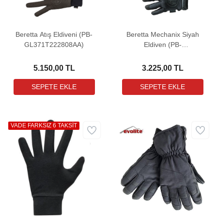
Beretta Atış Eldiveni (PB-
Beretta Mechanix Siyah
GL371T222808AA)
Eldiven (PB-
GL015T20330099)
5.150,00 TL
3.225,00 TL
VADE FARKSIZ 6 TAKSİT