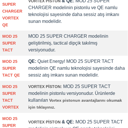
& QE:
MOD 25 SUPER
VORTEX PİSTON
SUPER
CHARGER modelinin pistonlu ve
QE namlu
CHARGER
teknolojisi sayesinde daha sessiz atış imkanı
VORTEX
sunan modelidir.
QE
MOD 25 SUPER CHARGER modelinin
MOD 25
geliştirilmiş, tactical dipçik takılmış
SUPER
versiyonudur.
TACT
QE:
Quiet Energy! MOD 25 SUPER TACT
MOD 25
modelinin QE namlu teknolojisi sayesinde daha
SUPER
sessiz atış imkanı sunan modelidir.
TACT
QE
MOD 25 SUPER TACT
MOD 25
VORTEX PİSTON:
modelinin pistonlu versiyonudur. Ürünlerde
SUPER
kullanılan
TACT
Vortex pistonun avantajlarını okumak
VORTEX
için tıklayınız.
MOD 25
& QE:
MOD 25 SUPER TACT
VORTEX PİSTON
SUPER