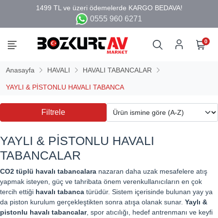
0555 960 6271
0
Anasayfa
HAVALI
HAVALI TABANCALAR
YAYLI & PİSTONLU HAVALI TABANCA
Filtrele
YAYLI & PİSTONLU HAVALI
TABANCALAR
CO2 tüplü havalı tabancalara
nazaran daha uzak mesafelere atış
yapmak isteyen, güç ve tahribata önem verenkullanıcıların en çok
tercih ettiği
havalı tabanca
türüdür. Sistem içerisinde bulunan yay ya
da piston kurulum gerçekleştikten sonra atışa olanak sunar.
Yaylı &
pistonlu havalı tabancalar
, spor atıcılığı, hedef antrenmanı ve keyfi