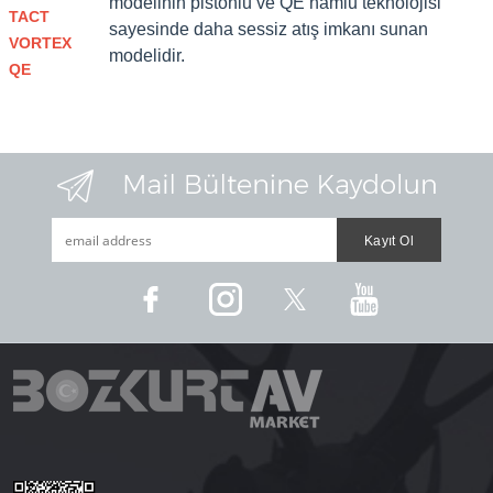
modelinin pistonlu ve
QE namlu teknolojisi
TACT
sayesinde daha sessiz atış imkanı sunan
VORTEX
modelidir.
QE