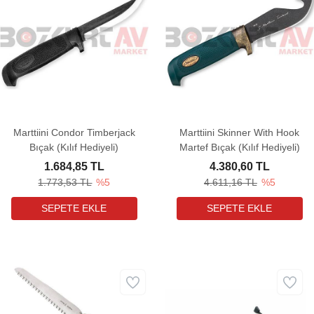
Marttiini Condor Timberjack
Marttiini Skinner With Hook
Bıçak (Kılıf Hediyeli)
Martef Bıçak (Kılıf Hediyeli)
1.684,85 TL
4.380,60 TL
1.773,53 TL
%5
4.611,16 TL
%5