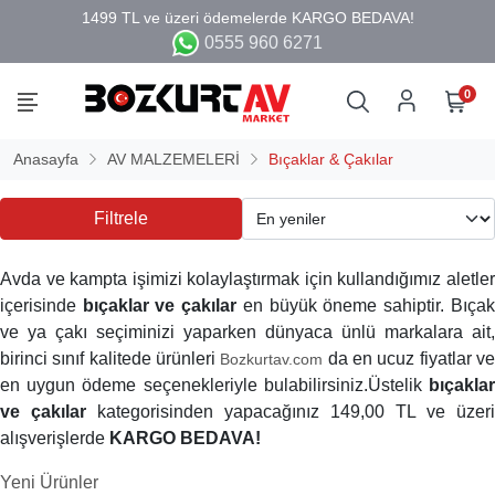
0555 960 6271
0
Anasayfa
AV MALZEMELERİ
Bıçaklar & Çakılar
Filtrele
Avda ve kampta işimizi kolaylaştırmak için kullandığımız aletler
içerisinde
bıçaklar ve çakılar
en büyük öneme sahiptir. Bıçak
ve ya çakı seçiminizi yaparken dünyaca ünlü markalara ait,
birinci sınıf kalitede ürünleri
da en ucuz fiyatlar ve
Bozkurtav.com
en uygun ödeme seçenekleriyle bulabilirsiniz.Üstelik
bıçaklar
ve çakılar
kategorisinden yapacağınız 149,00 TL ve üzeri
alışverişlerde
KARGO BEDAVA!
Yeni Ürünler