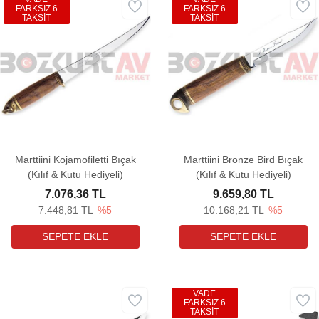
FARKSIZ 6
FARKSIZ 6
TAKSİT
TAKSİT
Marttiini Kojamofiletti Bıçak
Marttiini Bronze Bird Bıçak
(Kılıf & Kutu Hediyeli)
(Kılıf & Kutu Hediyeli)
7.076,36 TL
9.659,80 TL
7.448,81 TL
%5
10.168,21 TL
%5
VADE
FARKSIZ 6
TAKSİT