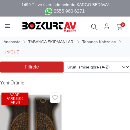
0555 960 6271
0
Anasayfa
TABANCA EKİPMANLARI
Tabanca Kabzaları
UNIQUE
Filtrele
Yeni Ürünler
VADE
FARKSIZ 6
TAKSİT