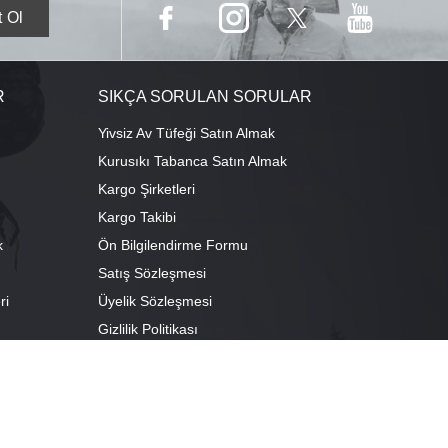
R
SIKÇA SORULAN SORULAR
Yivsiz Av Tüfeği Satın Almak
Kurusıkı Tabanca Satın Almak
Kargo Şirketleri
Kargo Takibi
k
Ön Bilgilendirme Formu
Satış Sözleşmesi
ri
Üyelik Sözleşmesi
ı
Gizlilik Politikası
camescit Mah. Kümbet Sokak No:4/A Osmangazi/BURSA
escit Mah. Çancılar Cad. No:38 Osmangazi/BURSA