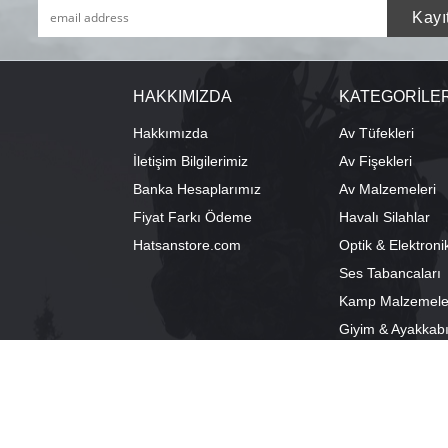
HAKKIMIZDA
KATEGORİLE
Hakkımızda
Av Tüfekleri
İletişim Bilgilerimiz
Av Fişekleri
Banka Hesaplarımız
Av Malzemeleri
Fiyat Farkı Ödeme
Havalı Silahlar
Hatsanstore.com
Optik & Elektroni
Ses Tabancaları
Kamp Malzemele
Giyim & Ayakkab
info@bozkurtav.com
Merkez: Ala
0555 960 6271
Şube: Alacam
0224 224 9818 / 0543 224 9818 (pbx)