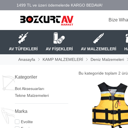
Bize Wha
AV TÜFEKLERİ
AV FİŞEKLERİ
AV MALZEMELERİ
H
Anasayfa
KAMP MALZEMELERİ
Deniz Malzemeleri
Bu kategoride toplam
2
ürün
Kategoriler
Bot Aksesuarları
Tekne Malzemeleri
Marka
Evolite