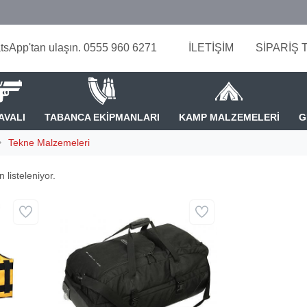
tsApp'tan ulaşın. 0555 960 6271
İLETİŞİM
SİPARİŞ 
AVALI
TABANCA EKİPMANLARI
KAMP MALZEMELERİ
G
Tekne Malzemeleri
 listeleniyor.