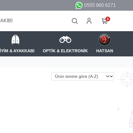
0555 960 6271
0
TAKİBİ
İYİM & AYAKKABI
OPTİK & ELEKTRONİK
HATSAN