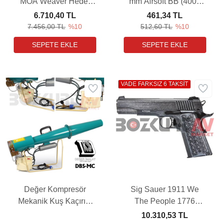
MOA Weaver Hedef
mm Airsoft BB (4000
Noktalayıcı Red-Dot
Adet - 1 Kg)
6.710,40 TL
461,34 TL
Sight (12 Kalibre için
7.456,00 TL
%10
512,60 TL
%10
%100 garantili)
VADE FARKSIZ 6 TAKSİT
Değer Kompresör
Sig Sauer 1911 We
Mekanik Kuş Kaçırıcı
The People 1776
Cihaz (DBS-MC)
Blowback Havalı
10.310,53 TL