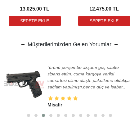
(PB-
Pantolon (PB-
GU035T18530898)
CU223T220608C7)
13.025,00 TL
12.475,00 TL
Müşterilerimizden Gelen Yorumlar
"Ürün çok güzel tavsiye ederim hediyeler
için teskurler"
a
Gökay Kuzu