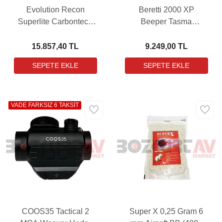
Evolution Recon
Beretti 2000 XP
Superlite Carbontech
Beeper Tasma
Black Airsoft Havalı
(Kumandasız)
Tüfek (7,4V Li-Po Pil
15.857,40 TL
9.249,00 TL
Hediyeli)
VADE FARKSIZ 6 TAKSİT
COOS35 Tactical 2
Super X 0,25 Gram 6