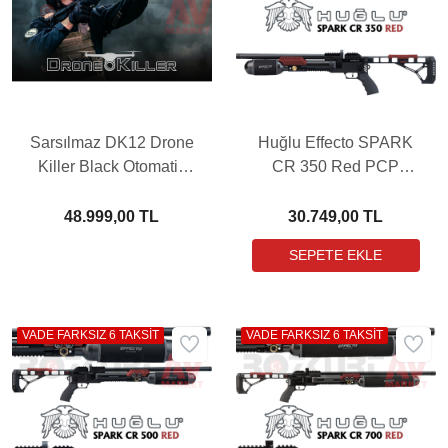
Sarsılmaz DK12 Drone
Huğlu Effecto SPARK
Killer Black Otomatik
CR 350 Red PCP
Av Tüfeği
Havalı Tüfek
48.999,00 TL
30.749,00 TL
VADE FARKSIZ 6 TAKSİT
VADE FARKSIZ 6 TAKSİT