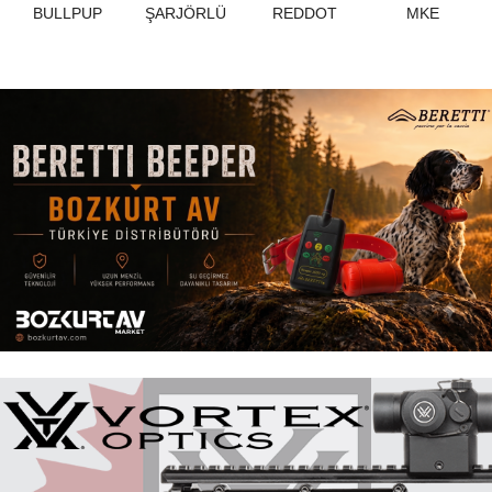
BULLPUP
ŞARJÖRLÜ
REDDOT
MKE