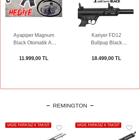
Ayapiper Magnum
Kariyer FD12
Black Otomatik Av
Bullpup Black
Tüfeği (Comet HD-
Otomatik Av Tüfeği
22 Reddot Hediyeli)
(Comet HD-22
11.999,00 TL
18.499,00 TL
Reddot Hediyeli)
REMINGTON
VADE FARKSIZ 6 TAKSİT
VADE FARKSIZ 6 TAKSİT