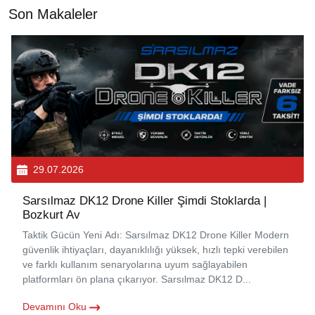
Son Makaleler
29.07.2026
Sarsılmaz DK12 Drone Killer Şimdi Stoklarda |
Bozkurt Av
Taktik Gücün Yeni Adı: Sarsılmaz DK12 Drone Killer Modern
güvenlik ihtiyaçları, dayanıklılığı yüksek, hızlı tepki verebilen
ve farklı kullanım senaryolarına uyum sağlayabilen
platformları ön plana çıkarıyor. Sarsılmaz DK12 D...
Devamını Oku