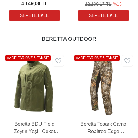
Tabanca
4.149,00 TL
12.130,17 TL
%15
BERETTA OUTDOOR
VADE FARKSIZ 6 TAKSİT
VADE FARKSIZ 6 TAKSİT
Beretta BDU Field
Beretta Tosark Camo
Zeytin Yeşili Ceket
Realtree Edge