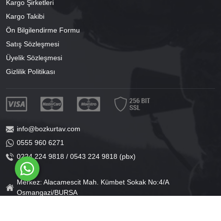
Kargo Şirketleri
Kargo Takibi
Ön Bilgilendirme Formu
Satış Sözleşmesi
Üyelik Sözleşmesi
Gizlilik Politikası
info@bozkurtav.com
0555 960 6271
0224 224 9818 / 0543 224 9818 (pbx)
Merkez: Alacamescit Mah. Kümbet Sokak No:4/A
Osmangazi/BURSA
Şube: Alacamescit Mah. Çancılar Cad. No:38
Osmangazi/BURSA