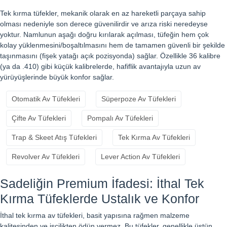
Tek kırma tüfekler, mekanik olarak en az hareketli parçaya sahip
olması nedeniyle son derece güvenilirdir ve arıza riski neredeyse
yoktur. Namlunun aşağı doğru kırılarak açılması, tüfeğin hem çok
kolay yüklenmesini/boşaltılmasını hem de tamamen güvenli bir şekilde
taşınmasını (fişek yatağı açık pozisyonda) sağlar. Özellikle 36 kalibre
(ya da .410) gibi küçük kalibrelerde, hafiflik avantajıyla uzun av
yürüyüşlerinde büyük konfor sağlar.
Otomatik Av Tüfekleri
Süperpoze Av Tüfekleri
Çifte Av Tüfekleri
Pompalı Av Tüfekleri
Trap & Skeet Atış Tüfekleri
Tek Kırma Av Tüfekleri
Revolver Av Tüfekleri
Lever Action Av Tüfekleri
Sadeliğin Premium İfadesi: İthal Tek
Kırma Tüfeklerde Ustalık ve Konfor
İthal tek kırma av tüfekleri, basit yapısına rağmen malzeme
kalitesinden ve işçilikten ödün vermez. Bu tüfekler, genellikle üstün