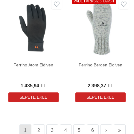
VADE FARKSIZ 6 TAKSİT
Ferrino Atom Eldiven
Ferrino Bergen Eldiven
1.435,94 TL
2.398,37 TL
1
2
3
4
5
6
›
»