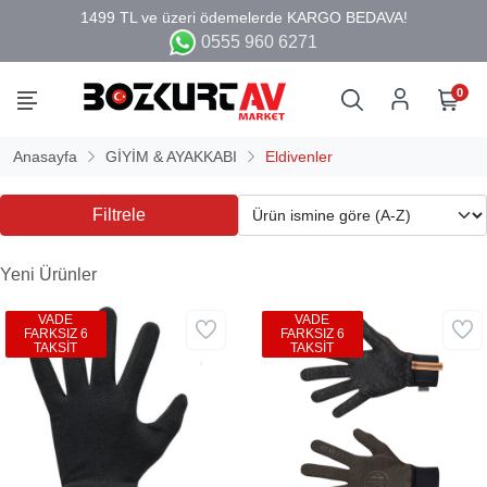
0555 960 6271
0
Anasayfa
GİYİM & AYAKKABI
Eldivenler
Filtrele
Yeni Ürünler
VADE
VADE
FARKSIZ 6
FARKSIZ 6
TAKSİT
TAKSİT