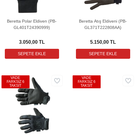
Beretta Polar Eldiven (PB-
Beretta Atış Eldiveni (PB-
GL401T24390999)
GL371T222808AA)
3.050,00 TL
5.150,00 TL
VADE
VADE
FARKSIZ 6
FARKSIZ 6
TAKSİT
TAKSİT