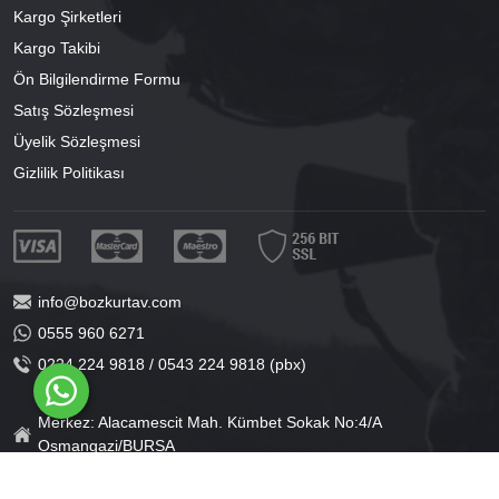
Kargo Şirketleri
Kargo Takibi
Ön Bilgilendirme Formu
Satış Sözleşmesi
Üyelik Sözleşmesi
Gizlilik Politikası
info@bozkurtav.com
0555 960 6271
0224 224 9818 / 0543 224 9818 (pbx)
Merkez: Alacamescit Mah. Kümbet Sokak No:4/A
Osmangazi/BURSA
Şube: Alacamescit Mah. Çancılar Cad. No:38