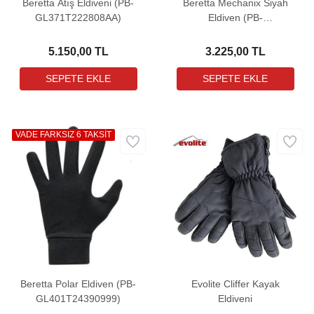
Beretta Atış Eldiveni (PB-
Beretta Mechanix Siyah
GL371T222808AA)
Eldiven (PB-
GL015T20330099)
5.150,00 TL
3.225,00 TL
VADE FARKSIZ 6 TAKSİT
Beretta Polar Eldiven (PB-
Evolite Cliffer Kayak
GL401T24390999)
Eldiveni