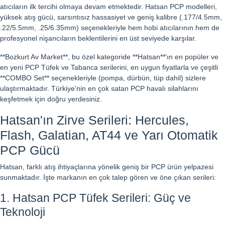
atıcıların ilk tercihi olmaya devam etmektedir. Hatsan PCP modelleri,
yüksek atış gücü, sarsıntısız hassasiyet ve geniş kalibre (.177/4.5mm,
.22/5.5mm, .25/6.35mm) seçenekleriyle hem hobi atıcılarının hem de
profesyonel nişancıların beklentilerini en üst seviyede karşılar.
**Bozkurt Av Market**, bu özel kategoride **Hatsan**'ın en popüler ve
en yeni PCP Tüfek ve Tabanca serilerini, en uygun fiyatlarla ve çeşitli
**COMBO Set** seçenekleriyle (pompa, dürbün, tüp dahil) sizlere
ulaştırmaktadır. Türkiye'nin en çok satan PCP havalı silahlarını
keşfetmek için doğru yerdesiniz.
Hatsan'ın Zirve Serileri: Hercules,
Flash, Galatian, AT44 ve Yarı Otomatik
PCP Gücü
Hatsan, farklı atış ihtiyaçlarına yönelik geniş bir PCP ürün yelpazesi
sunmaktadır. İşte markanın en çok talep gören ve öne çıkan serileri:
1. Hatsan PCP Tüfek Serileri: Güç ve
Teknoloji