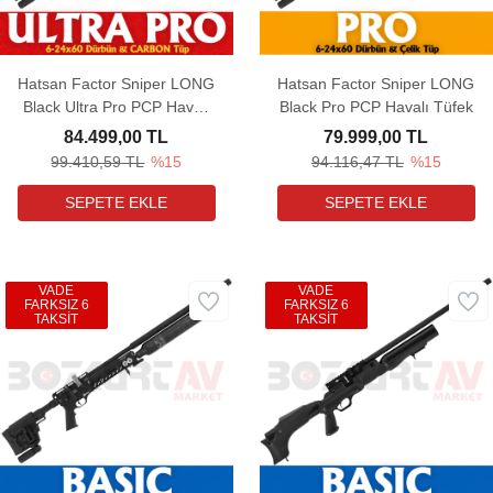
Hatsan Factor Sniper LONG
Hatsan Factor Sniper LONG
Black Ultra Pro PCP Havalı
Black Pro PCP Havalı Tüfek
Tüfek
84.499,00 TL
79.999,00 TL
99.410,59 TL
%15
94.116,47 TL
%15
VADE
VADE
FARKSIZ 6
FARKSIZ 6
TAKSİT
TAKSİT