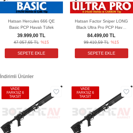
Hatsan Hercules 666 QE
Hatsan Factor Sniper LONG
Basic PCP Havalı Tüfek
Black Ultra Pro PCP Havalı
Tüfek
39.999,00 TL
84.499,00 TL
47.057,65 TL
%15
99.410,59 TL
%15
İndirimli Ürünler
VADE
VADE
FARKSIZ 6
FARKSIZ 6
TAKSİT
TAKSİT