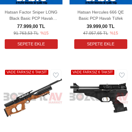
Hatsan Factor Sniper LONG
Hatsan Hercules 666 QE
Black Basic PCP Havalı
Basic PCP Havalı Tüfek
Tüfek
77.999,00 TL
39.999,00 TL
91.763,53 TL
%15
47.057,65 TL
%15
VADE FARKSIZ 6 TAKSİT
VADE FARKSIZ 6 TAKSİT