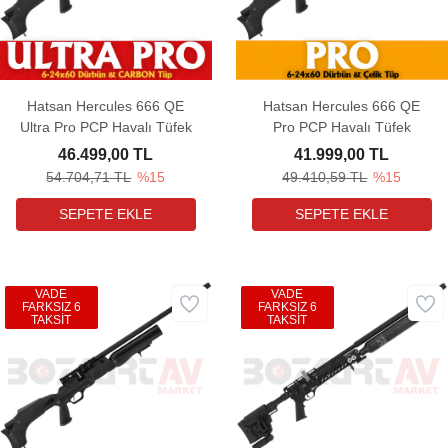
Hatsan Hercules 666 QE
Hatsan Hercules 666 QE
Ultra Pro PCP Havalı Tüfek
Pro PCP Havalı Tüfek
46.499,00 TL
41.999,00 TL
54.704,71 TL
%15
49.410,59 TL
%15
VADE
VADE
FARKSIZ 6
FARKSIZ 6
TAKSİT
TAKSİT