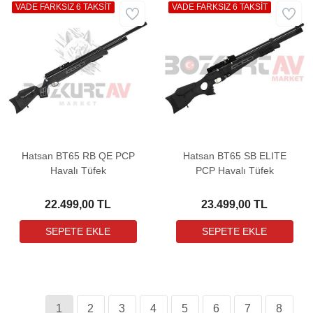
VADE FARKSIZ 6 TAKSİT
VADE FARKSIZ 6 TAKSİT
Hatsan BT65 RB QE PCP
Hatsan BT65 SB ELITE
Havalı Tüfek
PCP Havalı Tüfek
22.499,00 TL
23.499,00 TL
1
2
3
4
5
6
7
8