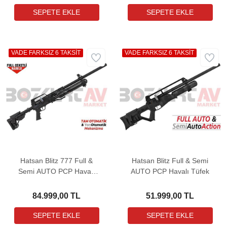
VADE FARKSIZ 6 TAKSİT
VADE FARKSIZ 6 TAKSİT
Hatsan Blitz 777 Full &
Hatsan Blitz Full & Semi
Semi AUTO PCP Havalı
AUTO PCP Havalı Tüfek
Tüfek (2,67 LT Tüp
Hediyeli)
84.999,00 TL
51.999,00 TL