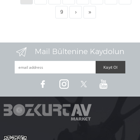
9
›
»