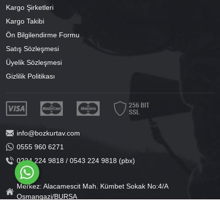
Kargo Şirketleri
Kargo Takibi
Ön Bilgilendirme Formu
Satış Sözleşmesi
Üyelik Sözleşmesi
Gizlilik Politikası
info@bozkurtav.com
0555 960 6271
0224 224 9818 / 0543 224 9818 (pbx)
Merkez: Alacamescit Mah. Kümbet Sokak No:4/A
Osmangazi/BURSA
Şube: Alacamescit Mah. Çancılar Cad. No:38