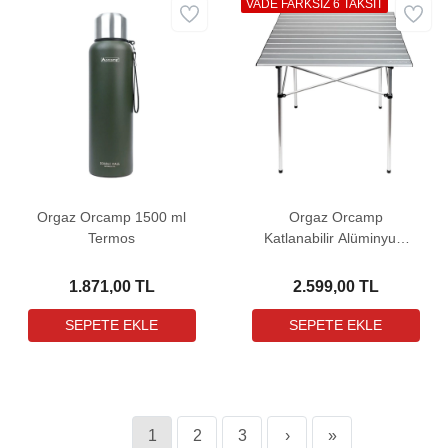
VADE FARKSIZ 6 TAKSİT
Orgaz Orcamp 1500 ml
Orgaz Orcamp
Termos
Katlanabilir Alüminyum
Kamp Masası
1.871,00 TL
2.599,00 TL
1
2
3
›
»