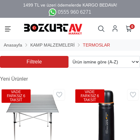
0555 960 6271
0
Anasayfa
KAMP MALZEMELERİ
TERMOSLAR
Filtrele
Yeni Ürünler
VADE
VADE
FARKSIZ 6
FARKSIZ 6
TAKSİT
TAKSİT