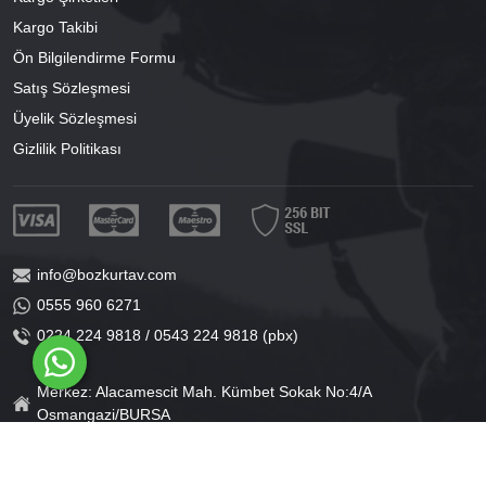
Kargo Takibi
Ön Bilgilendirme Formu
Satış Sözleşmesi
Üyelik Sözleşmesi
Gizlilik Politikası
info@bozkurtav.com
0555 960 6271
0224 224 9818 / 0543 224 9818 (pbx)
Merkez: Alacamescit Mah. Kümbet Sokak No:4/A
Osmangazi/BURSA
Şube: Alacamescit Mah. Çancılar Cad. No:38
Osmangazi/BURSA