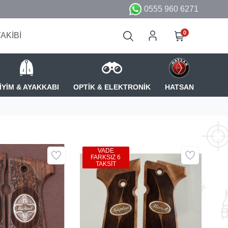
0555 960 6271
0
TAKİBİ
İYİM & AYAKKABI
OPTİK & ELEKTRONİK
HATSAN
VADE
FARKSIZ 6
TAKSİT