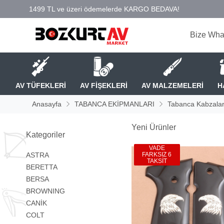
Bize Wha
AV TÜFEKLERİ
AV FİŞEKLERİ
AV MALZEMELERİ
H
Anasayfa
TABANCA EKİPMANLARI
Tabanca Kabzalar
Yeni Ürünler
Kategoriler
VADE
ASTRA
FARKSIZ 6
TAKSİT
BERETTA
BERSA
BROWNING
CANİK
COLT