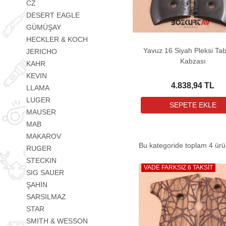
CZ
DESERT EAGLE
GÜMÜŞAY
HECKLER & KOCH
Yavuz 16 Siyah Pleksi Ta
JERICHO
Kabzası
KAHR
KEVIN
4.838,94 TL
LLAMA
LUGER
MAUSER
MAB
MAKAROV
Bu kategoride toplam
4
ürün
RUGER
STECKIN
VADE FARKSIZ 6 TAKSİT
SIG SAUER
ŞAHİN
SARSILMAZ
STAR
SMITH & WESSON