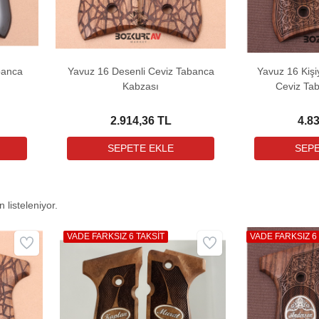
banca
Yavuz 16 Desenli Ceviz Tabanca
Yavuz 16 Kişi
Kabzası
Ceviz Ta
2.914,36 TL
4.8
 listeleniyor.
VADE FARKSIZ 6 TAKSİT
VADE FARKSIZ 6