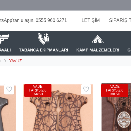
tsApp'tan ulaşın. 0555 960 6271
İLETİŞİM
SİPARİŞ 
AVALI
TABANCA EKİPMANLARI
KAMP MALZEMELERİ
G
ı
YAVUZ
VADE
VADE
FARKSIZ 6
FARKSIZ 6
TAKSİT
TAKSİT