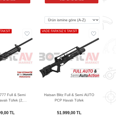
 TAKSİT
VADE FARKSIZ 6 TAKSİT
 777 Full & Semi
Hatsan Blitz Full & Semi AUTO
alı Tüfek (2,67
PCP Havalı Tüfek
 Hediyeli)
99,00 TL
51.999,00 TL