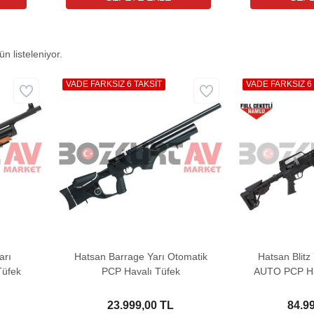
n listeleniyor.
VADE FARKSIZ 6 TAKSİT
VADE FARKSIZ 6
arı
Hatsan Barrage Yarı Otomatik
Hatsan Blitz
Tüfek
PCP Havalı Tüfek
AUTO PCP Hav
LT Tüp
23.999,00 TL
84.9