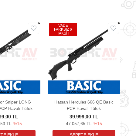
VADE
FARKSIZ 6
TAKSİT
tor Sniper LONG
Hatsan Hercules 666 QE Basic
PCP Havalı Tüfek
PCP Havalı Tüfek
99,00 TL
39.999,00 TL
,53 TL
%15
47.057,65 TL
%15