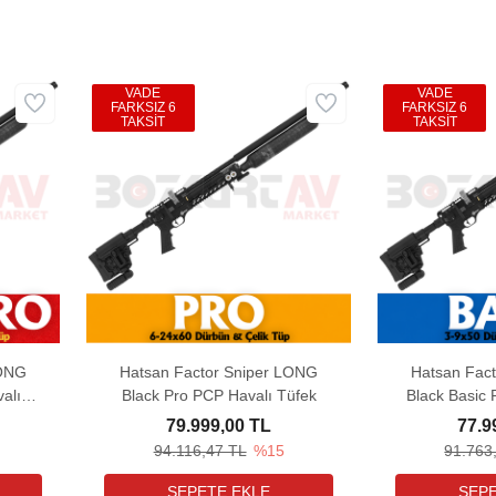
VADE
VADE
FARKSIZ 6
FARKSIZ 6
TAKSİT
TAKSİT
LONG
Hatsan Factor Sniper LONG
Hatsan Fac
alı
Black Pro PCP Havalı Tüfek
Black Basic 
79.999,00 TL
77.9
94.116,47 TL
%15
91.763