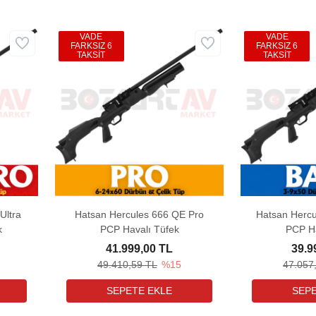
VADE
VADE
FARKSIZ 6
FARKSIZ 6
TAKSİT
TAKSİT
Ultra
Hatsan Hercules 666 QE Pro
Hatsan Hercu
k
PCP Havalı Tüfek
PCP Ha
41.999,00 TL
39.9
49.410,59 TL
%15
47.057