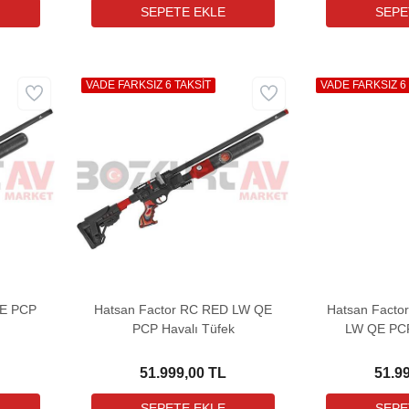
VADE FARKSIZ 6 TAKSİT
VADE FARKSIZ 6
QE PCP
Hatsan Factor RC RED LW QE
Hatsan Fact
PCP Havalı Tüfek
LW QE PCP
51.999,00 TL
51.9