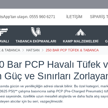
tsApp'tan ulaşın. 0555 960 6271
İLETİŞİM
SİPARİŞ 
AVALI
TABANCA EKİPMANLARI
KAMP MALZEMELERİ
G
 & TABANCA
HATSAN
250 BAR PCP TÜFEK & TABANCA
0 Bar PCP Havalı Tüfek v
Güç ve Sınırları Zorlaya
asında gücün ve yenilikçiliğin adresi olarak bilinir. Bu özel kategori, m
 (3625 PSI)** çalışma basıncına sahip PCP (Pre-Charged Pneumatic) tüf
si sayesinde, özellikle uzun mesafeli atışlarda ve daha fazla atış sayıs
eyen atıcılar için bu seri, vazgeçilmezdir.