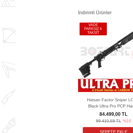
İndirimli Ürünler
VADE
FARKSIZ 6
TAKSİT
Hatsan Factor Sniper 
Black Ultra Pro PCP Hav
Tüfek
84.499,00 TL
99.410,59 TL
%15