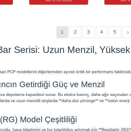
1
2
3
4
5
›
ar Serisi: Uzun Menzil, Yüksek 
n PCP modellerini diğerlerinden ayıran kritik bir performans faktörüdür. 
ncın Getirdiği Güç ve Menzil
ava depolama kapasitesi sunar. Bu ekstra basınç, daha ağır saçmaları d
ullarda ve uzun menzilli atışlarda **daha düz yörünge** ve **üstün enerji a
(RG) Model Çeşitliliği
çoğu, hava tüketimini ve hız tutarlılığını artırmak için **Regülatör (RG)**