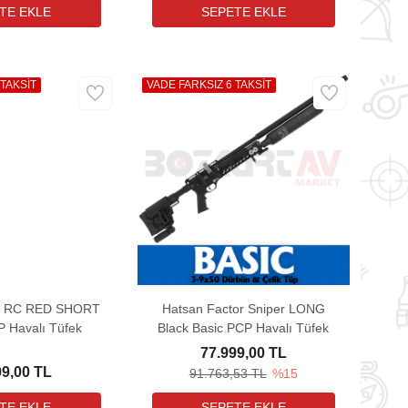
 TAKSİT
VADE FARKSIZ 6 TAKSİT
or RC RED SHORT
Hatsan Factor Sniper LONG
 Havalı Tüfek
Black Basic PCP Havalı Tüfek
77.999,00 TL
99,00 TL
91.763,53 TL
%15