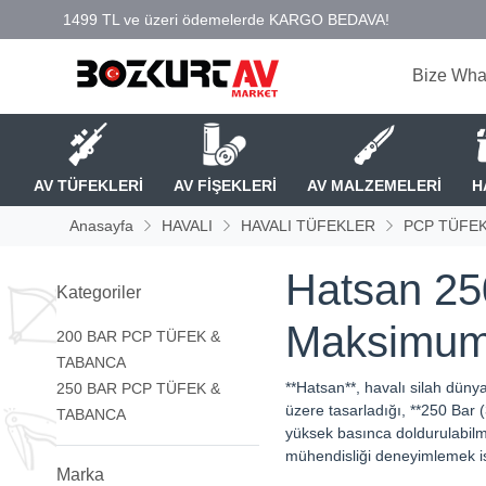
Bize Wha
AV TÜFEKLERİ
AV FİŞEKLERİ
AV MALZEMELERİ
H
Anasayfa
HAVALI
HAVALI TÜFEKLER
PCP TÜFEK
Hatsan 25
Kategoriler
Maksimum 
200 BAR PCP TÜFEK &
TABANCA
**Hatsan**, havalı silah düny
250 BAR PCP TÜFEK &
üzere tasarladığı, **250 Bar
TABANCA
yüksek basınca doldurulabilme
mühendisliği deneyimlemek ist
Marka