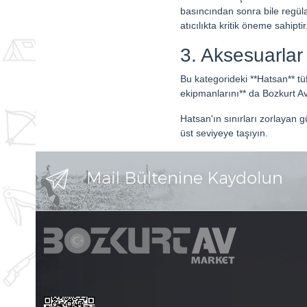
basıncından sonra bile regüla
atıcılıkta kritik öneme sahiptir
3. Aksesuarla
Bu kategorideki **Hatsan** tü
ekipmanlarını** da Bozkurt Av
Hatsan'ın sınırları zorlayan
üst seviyeye taşıyın.