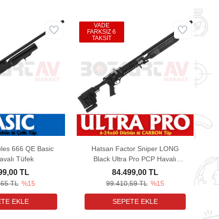
VADE
FARKSIZ 6
TAKSİT
les 666 QE Basic
Hatsan Factor Sniper LONG
valı Tüfek
Black Ultra Pro PCP Havalı
Tüfek
99,00 TL
84.499,00 TL
,65 TL
%15
99.410,59 TL
%15