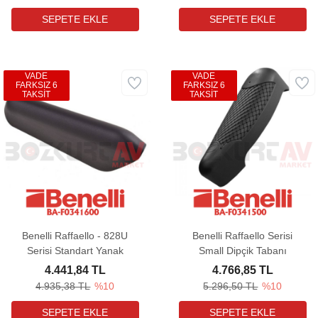
VADE
VADE
FARKSIZ 6
FARKSIZ 6
TAKSİT
TAKSİT
Benelli Raffaello - 828U
Benelli Raffaello Serisi
Serisi Standart Yanak
Small Dipçik Tabanı
4.441,84 TL
4.766,85 TL
4.935,38 TL
%10
5.296,50 TL
%10