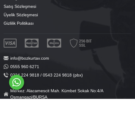
Satış Sözleşmesi
Üyelik Sözleşmesi
Gizlilik Politikası
info@bozkurtav.com
0555 960 6271
0224 224 9818 / 0543 224 9818 (pbx)
Merkez: Alacamescit Mah. Kümbet Sokak No:4/A
Osmangazi/BURSA
Şube: Alacamescit Mah. Çancılar Cad. No:38
Osmangazi/BURSA
®
PlatinMarket
E-Ticaret Sistemi
İle Hazırlanmıştır.