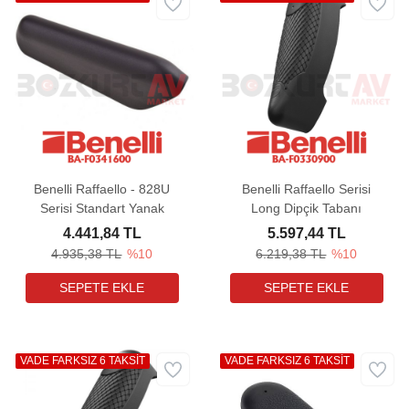
Benelli Raffaello - 828U
Benelli Raffaello Serisi
Serisi Standart Yanak
Long Dipçik Tabanı
4.441,84 TL
5.597,44 TL
4.935,38 TL
%10
6.219,38 TL
%10
VADE FARKSIZ 6 TAKSİT
VADE FARKSIZ 6 TAKSİT