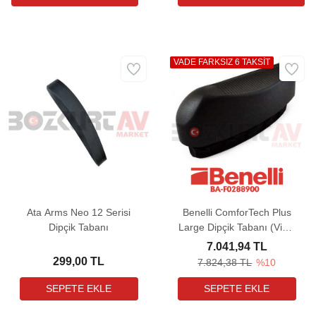
VADE FARKSIZ 6 TAKSİT
Ata Arms Neo 12 Serisi
Benelli ComforTech Plus
Dipçik Tabanı
Large Dipçik Tabanı (Vinci
- Super Vinci)
7.041,94 TL
299,00 TL
7.824,38 TL
%10