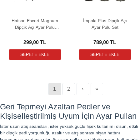
Hatsan Escort Magnum
İmpala Plus Dipçik Açı
Dipçik Açı Ayar Pulu
Ayar Pulu Set
Takımı
299,00 TL
789,00 TL
1
2
›
»
Geri Tepmeyi Azaltan Pedler ve
Kişiselleştirilmiş Uyum İçin Ayar Pulları
İster uzun atış seansları, ister yüksek güçlü fişek kullanımı olsun, etkili
bir dipçik pedi yorgunluğu azaltır ve atış sonrası nişan hattını
korumanıza yardımcı olur. Açı ayar pulları ise tüfeğin nişan hattını göz