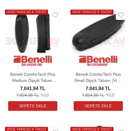
VADE FARKSIZ 6 TAKSİT
VADE FARKSIZ 6 TAKSİT
Benelli ComforTech Plus
Benelli ComforTech Plus
Medium Dipçik Tabanı
Small Dipçik Tabanı (Vinci
(Vinci - Super Vinci)
- Super Vinci)
7.041,94 TL
7.041,94 TL
7.824,38 TL
%10
7.824,38 TL
%10
VADE FARKSIZ 6 TAKSİT
VADE FARKSIZ 6 TAKSİT