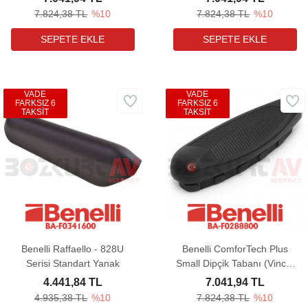
7.824,38 TL
%10
7.824,38 TL
%10
VADE
VADE
FARKSIZ 6
FARKSIZ 6
TAKSİT
TAKSİT
Benelli Raffaello - 828U
Benelli ComforTech Plus
Serisi Standart Yanak
Small Dipçik Tabanı (Vinci -
Super Vinci)
4.441,84 TL
7.041,94 TL
4.935,38 TL
%10
7.824,38 TL
%10