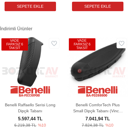
İndirimli Ürünler
VADE
VADE
FARKSIZ 6
FARKSIZ 6
TAKSİT
TAKSİT
Benelli Raffaello Serisi Long
Benelli ComforTech Plus
Dipçik Tabanı
Small Dipçik Tabanı (Vinci -
Super Vinci)
5.597,44 TL
7.041,94 TL
6.219,38 TL
%10
7.824,38 TL
%10