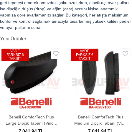
geri tepmeyi emerek omuzdaki şoku azaltırken; dipçik açı ayar pulları
ise dipçiğin düşüş (drop) ve eğim (cast) açısını kişisel anatomik
yapınıza göre ayarlamanızı sağlar. Bu kategori, her atışta maksimum
konfor ve kontrol sağlamak amacıyla tasarlanmış yüksek kaliteli pedler
ve ayar pullarını sunar.
Yeni Ürünler
VADE
VADE
FARKSIZ 6
FARKSIZ 6
TAKSİT
TAKSİT
Benelli ComforTech Plus
Benelli ComforTech Plus
Large Dipçik Tabanı (Vinci -
Medium Dipçik Tabanı (Vinci
Super Vinci)
- Super Vinci)
7.041,94 TL
7.041,94 TL