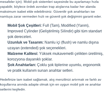
mesafeler için). Mobil şok sistemleri sayesinde bu ayarlamayı hızla
yapabilir, böylece ördek avından trap atışlarına kadar her alanda
maksimum isabet elde edebilirsiniz. Güvenilir şok anahtarları ise
namluya zarar vermeden hızlı ve güvenli şok değişimini garanti eder.
Mobil Şok Çeşitleri:
Full (Tam), Modified (Yarım),
Improved Cylinder (Geliştirilmiş Silindir) gibi tüm standart
şok dereceleri.
Uzunluk ve Tasarım:
Namlu içi (flush) ve namlu dışına
uzayan (extended) şok seçenekleri.
Malzeme Kalitesi:
Yüksek mukavemetli çelikten üretilmiş,
korozyona dayanıklı şoklar.
Şok Anahtarları:
Çoklu şok tiplerine uyumlu, ergonomik
ve pratik kullanım sunan anahtar setleri.
Hedefinize tam isabet sağlamak, atış menzilinizi artırmak ve farklı av
koşullarına anında adapte olmak için en uygun mobil şok ve anahtar
setlerini keşfedin.