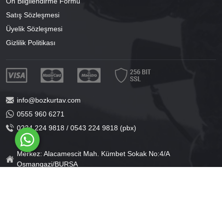
Ön Bilgilendirme Formu
Satış Sözleşmesi
Üyelik Sözleşmesi
Gizlilik Politikası
info@bozkurtav.com
0555 960 6271
0224 224 9818 / 0543 224 9818 (pbx)
Merkez: Alacamescit Mah. Kümbet Sokak No:4/A
Osmangazi/BURSA
Şube: Alacamescit Mah. Çancılar Cad. No:38
Osmangazi/BURSA
®
PlatinMarket
E-Ticaret Sistemi
İle Hazırlanmıştır.