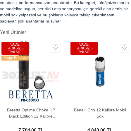
ve atıcılık performansınızın anahtarıdır. Bu kategori, tüfeğinizin marka
ve modeline uygun, her türlü atış senaryosu için gerekli olan geniş bir
mobil şok yelpazesi ve bu şokların kolayca takılıp çıkarılmasını
sağlayan şok anahtarlarını sunar.
Yeni Ürünler
VADE
VADE
FARKSIZ 6
FARKSIZ 6
TAKSİT
TAKSİT
Kargo Bedava
Beretta Optima Choke HP
Benelli Crio 12 Kalibre Mobil
Black Edition 12 Kalibre
Şok
Paradox Şok
7.704,00 TL
4.840,00 TL