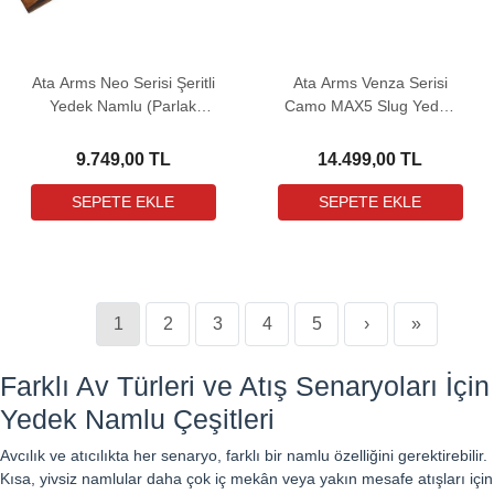
Ata Arms Neo Serisi Şeritli
Ata Arms Venza Serisi
Yedek Namlu (Parlak
Camo MAX5 Slug Yedek
Boya)
Namlu
9.749,00 TL
14.499,00 TL
1
2
3
4
5
›
»
Farklı Av Türleri ve Atış Senaryoları İçin
Yedek Namlu Çeşitleri
Avcılık ve atıcılıkta her senaryo, farklı bir namlu özelliğini gerektirebilir.
Kısa, yivsiz namlular daha çok iç mekân veya yakın mesafe atışları için