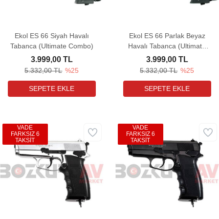
Ekol ES 66 Siyah Havalı
Ekol ES 66 Parlak Beyaz
Tabanca (Ultimate Combo)
Havalı Tabanca (Ultimate
Combo)
3.999,00 TL
3.999,00 TL
5.332,00 TL
%25
5.332,00 TL
%25
VADE
VADE
FARKSIZ 6
FARKSIZ 6
TAKSİT
TAKSİT