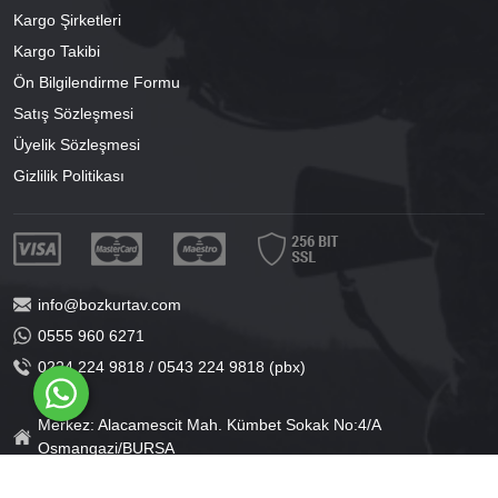
Kargo Şirketleri
Kargo Takibi
Ön Bilgilendirme Formu
Satış Sözleşmesi
Üyelik Sözleşmesi
Gizlilik Politikası
info@bozkurtav.com
0555 960 6271
0224 224 9818 / 0543 224 9818 (pbx)
Merkez: Alacamescit Mah. Kümbet Sokak No:4/A
Osmangazi/BURSA
Şube: Alacamescit Mah. Çancılar Cad. No:38