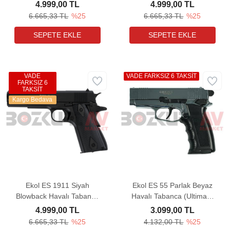
Tabanca (Ultimate
(Ultimate Combo)
4.999,00 TL
4.999,00 TL
Combo)
6.665,33 TL
%25
6.665,33 TL
%25
VADE
VADE FARKSIZ 6 TAKSİT
FARKSIZ 6
TAKSİT
Kargo Bedava
Ekol ES 1911 Siyah
Ekol ES 55 Parlak Beyaz
Blowback Havalı Tabanca
Havalı Tabanca (Ultimate
(Ultimate Combo)
Combo)
4.999,00 TL
3.099,00 TL
6.665,33 TL
%25
4.132,00 TL
%25