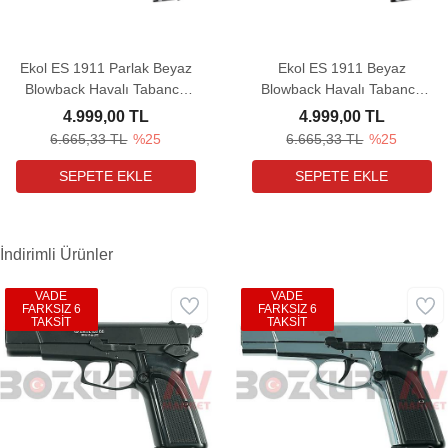
Ekol ES 1911 Parlak Beyaz
Ekol ES 1911 Beyaz
Blowback Havalı Tabanca
Blowback Havalı Tabanca
(Ultimate Combo)
(Ultimate Combo)
4.999,00 TL
4.999,00 TL
6.665,33 TL
%25
6.665,33 TL
%25
İndirimli Ürünler
VADE
VADE
FARKSIZ 6
FARKSIZ 6
TAKSİT
TAKSİT