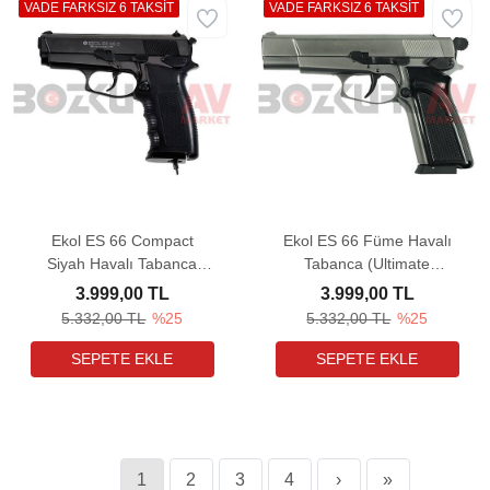
VADE FARKSIZ 6 TAKSİT
VADE FARKSIZ 6 TAKSİT
Ekol ES 66 Compact
Ekol ES 66 Füme Havalı
Siyah Havalı Tabanca
Tabanca (Ultimate
(Ultimate Combo)
Combo)
3.999,00 TL
3.999,00 TL
5.332,00 TL
%25
5.332,00 TL
%25
1
2
3
4
›
»