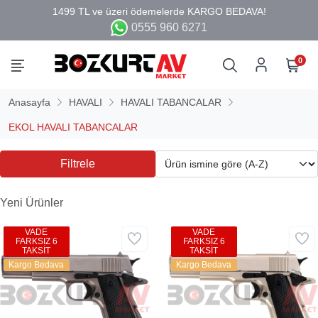
0555 960 6271
0
Anasayfa
HAVALI
HAVALI TABANCALAR
EKOL HAVALI TABANCALAR
Filtrele
Yeni Ürünler
VADE
VADE
FARKSIZ 6
FARKSIZ 6
TAKSİT
TAKSİT
Kargo Bedava
Kargo Bedava