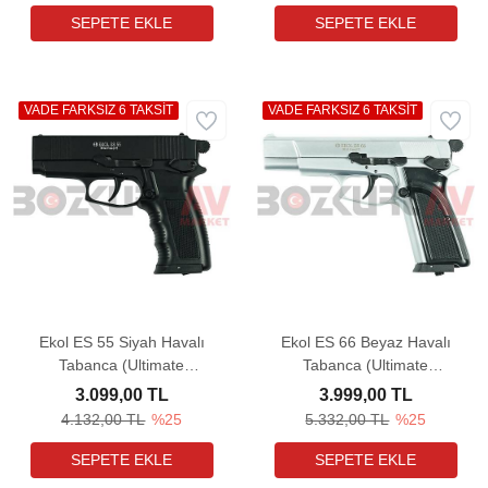
VADE FARKSIZ 6 TAKSİT
VADE FARKSIZ 6 TAKSİT
Ekol ES 55 Siyah Havalı
Ekol ES 66 Beyaz Havalı
Tabanca (Ultimate
Tabanca (Ultimate
Combo)
Combo)
3.099,00 TL
3.999,00 TL
4.132,00 TL
%25
5.332,00 TL
%25