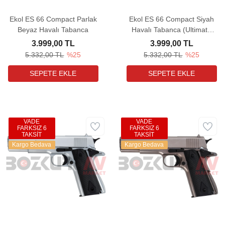
Ekol ES 66 Compact Parlak
Ekol ES 66 Compact Siyah
Beyaz Havalı Tabanca
Havalı Tabanca (Ultimate
Combo)
3.999,00 TL
3.999,00 TL
5.332,00 TL
%25
5.332,00 TL
%25
VADE
VADE
FARKSIZ 6
FARKSIZ 6
TAKSİT
TAKSİT
Kargo Bedava
Kargo Bedava