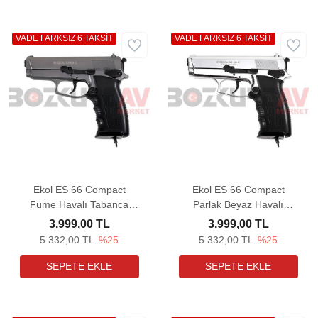
VADE FARKSIZ 6 TAKSİT
VADE FARKSIZ 6 TAKSİT
Ekol ES 66 Compact
Ekol ES 66 Compact
Füme Havalı Tabanca
Parlak Beyaz Havalı
(Ultimate Combo)
Tabanca
3.999,00 TL
3.999,00 TL
5.332,00 TL
%25
5.332,00 TL
%25