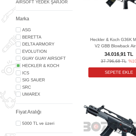
AIRSOFT YEDEK ŞARJÖR
Marka
ASG
BERETTA
Heckler & Koch G36K M
DELTA ARMORY
V2 GBB Blowback Air
EVOLUTION
Havalı Tüfek
34.016,91 TL
GUAY GUAY AIRSOFT
37.796,68 TL
%1
HECKLER & KOCH
ICS
SIG SAUER
SRC
UMAREX
Fiyat Aralığı
5000 TL ve üzeri