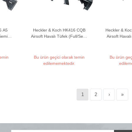
6 A5
Heckler & Koch HK416 CQB
Heckler & Ko
(Semi
Airsoft Havalı Tüfek (Full/Semi
Airsoft Haval
Auto)
A
temin
Bu ürün geçici olarak temin
Bu ürün geç
edilememektedir.
edilem
1
2
›
»