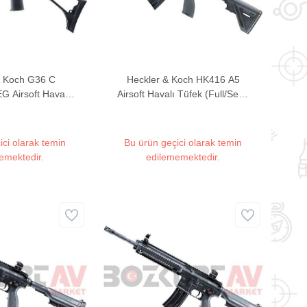
& Koch G36 C
Heckler & Koch HK416 A5
EG Airsoft Havalı
Airsoft Havalı Tüfek (Full/Semi
Semi Auto)
Auto)
ici olarak temin
Bu ürün geçici olarak temin
emektedir.
edilememektedir.