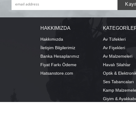
HAKKIMIZDA
KATEGORİLE
Hakkımızda
Av Tüfekleri
İletişim Bilgilerimiz
Av Fişekleri
Banka Hesaplarımız
Av Malzemeleri
Fiyat Farkı Ödeme
Havalı Silahlar
Hatsanstore.com
Optik & Elektroni
Ses Tabancaları
Kamp Malzemele
Giyim & Ayakkab
info@bozkurtav.com
Merkez: Ala
0555 960 6271
Şube: Alacam
0224 224 9818 / 0543 224 9818 (pbx)