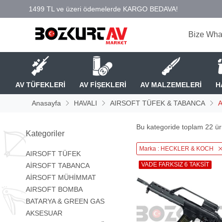
Bize Wha
AV TÜFEKLERİ
AV FİŞEKLERİ
AV MALZEMELERİ
H
Anasayfa
HAVALI
AIRSOFT TÜFEK & TABANCA
Bu kategoride toplam
22
ürü
Kategoriler
Marka : HECKLER & KOCH
AIRSOFT TÜFEK
VADE FARKSIZ 6 TAKSİT
AİRSOFT TABANCA
AİRSOFT MÜHİMMAT
AIRSOFT BOMBA
BATARYA & GREEN GAS
AKSESUAR