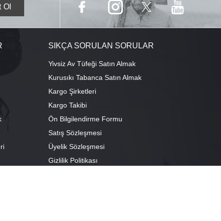
R
SIKÇA SORULAN SORULAR
Yivsiz Av Tüfeği Satın Almak
Kurusıkı Tabanca Satın Almak
Kargo Şirketleri
Kargo Takibi
k
Ön Bilgilendirme Formu
Satış Sözleşmesi
ri
Üyelik Sözleşmesi
ı
Gizlilik Politikası
camescit Mah. Kümbet Sokak No:4/A Osmangazi/BURSA
escit Mah. Çancılar Cad. No:38 Osmangazi/BURSA