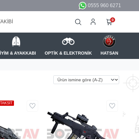
0555 960 6271
0
TAKİBİ
İYİM & AYAKKABI
OPTİK & ELEKTRONİK
HATSAN
 TAKSİT