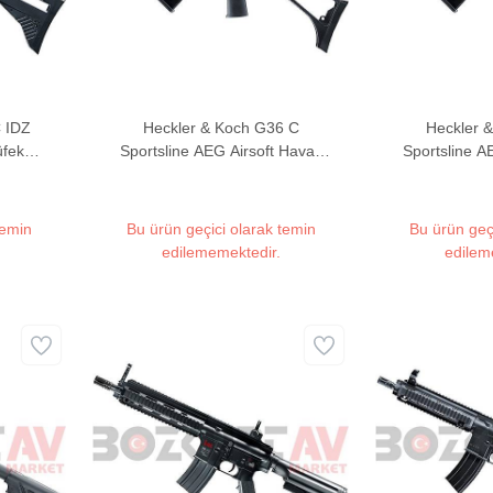
 IDZ
Heckler & Koch G36 C
Heckler 
üfek
Sportsline AEG Airsoft Havalı
Sportsline A
Tüfek (Full/Semi Auto)
Tüfek (
temin
Bu ürün geçici olarak temin
Bu ürün geç
edilememektedir.
edilem