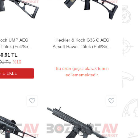
 Koch UMP AEG
Heckler & Koch G36 C AEG
ı Tüfek (Full/Semi
Airsoft Havalı Tüfek (Full/Semi
uto)
Auto)
40,91 TL
01 TL
%10
Bu ürün geçici olarak temin
edilememektedir.