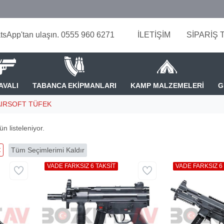
tsApp'tan ulaşın. 0555 960 6271
İLETİŞİM
SİPARİŞ 
AVALI
TABANCA EKİPMANLARI
KAMP MALZEMELERİ
G
AIRSOFT TÜFEK
n listeleniyor.
Tüm Seçimlerimi Kaldır
VADE FARKSIZ 6 TAKSİT
VADE FARKSIZ 6