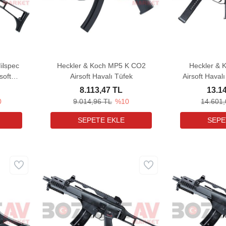
ilspec
Heckler & Koch MP5 K CO2
Heckler &
soft
Airsoft Havalı Tüfek
Airsoft Haval
A
8.113,47 TL
13.1
0
9.014,96 TL
%10
14.601,