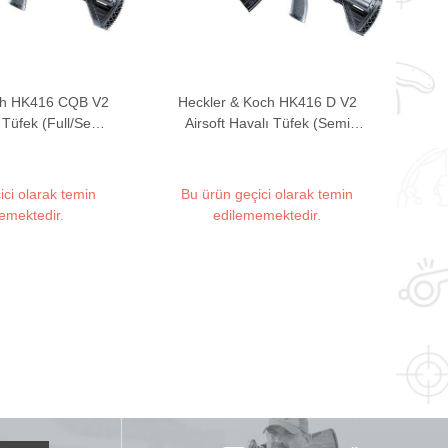
ch HK416 CQB V2
Heckler & Koch HK416 D V2
ı Tüfek (Full/Semi
Airsoft Havalı Tüfek (Semi
uto)
Auto)
ici olarak temin
Bu ürün geçici olarak temin
emektedir.
edilememektedir.