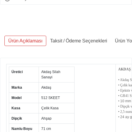
Ürün Açıklaması
Taksit / Ödeme Seçenekleri
Ürün Yo
AKDAŞ 
Üretici
Akdaş Silah
Sanayi
• Akdaş S
• Çelik kas
Marka
Akdaş
• Ejektör 
• GR41 St
Model
512 SKEET
•
10 mm 
• Dipçik v
Kasa
Çelik Kasa
• 2,5 numa
•
24 ay g
Dipçik
Ahşap
Namlu Boyu
71 cm