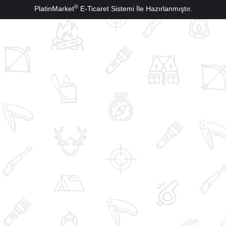
®
PlatinMarket
E-Ticaret Sistemi
İle Hazırlanmıştır.